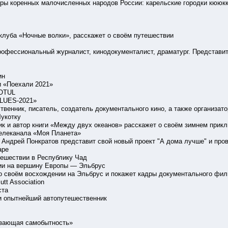
ры коренных малочисленных народов России: карельские городки кююкк
клуба «Ночные волки», расскажет о своём путешествии
офессиональный журналист, кинодокументалист, драматург. Представи
ин
и «Поехали 2021»
MOTUL
BLUES-2021»
нник, писатель, создатель документального кино, а также организатор 
Чукотку
ик и автор книги «Между двух океанов» расскажет о своём зимнем прик
 телеканала «Моя Планета»
Андрей Понкратов представит свой новый проект "А дома лучше" и про
аре
тешествии в Республику Чад
нии на вершину Европы — Эльбрус
о своём восхождении на Эльбрус и покажет кадры документального фи
utt Association
ста
и опытнейший автопутешественник
льзающая самобытность»