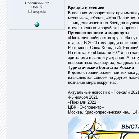
Сообщений: 32
Пол:
Бренды и техника
Оффлайн
В осенних мероприятиях принимали уча
механика», «Урал», «Моя Планета», 
— модели известных брендов и уник
отечественных и зарубежных произво
Путешественники и маршруты
«Поехали» собирает вокруг себя пут
отдыха. В 2020 году среди спикеров
Ронкаинен, Саша Холодный, Евгений 
На выставке «Поехали 2021» на глав
зрителями в зале и у экранов. А на
невероятных маршрутах, ландшафтах
Туристические богатства России
К демонстрации различной техники д
изъясняются совсем на другом языке
познание мира вокруг нас.
Актуальные новости о «Поехали 202
4-5 ноября 2021
«Поехали 2021»
ЦВК «Экспоцентр»
Москва, Краснопресненская наб., 14 