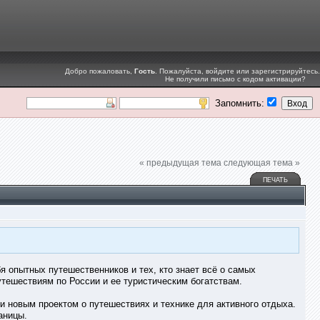
Добро пожаловать,
Гость
. Пожалуйста,
войдите
или
зарегистрируйтесь
.
Не получили
письмо с кодом активации
?
Запомнить:
« предыдущая тема
следующая тема »
ПЕЧАТЬ
я опытных путешественников и тех, кто знает всё о самых
утешествиям по России и ее туристическим богатствам.
 новым проектом о путешествиях и технике для активного отдыха.
аницы.