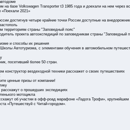
 автодоме
 на базе Volkswagen Transporter t3 1985 года и доехали на нем через 
и «Поехали 2021»
ссии достигнув четыре крайние точки России доступные на внедорожнике
вастополь
ым территориям страны "Заповедный пояс"
одитель проекта автоэкспедиций по заповедникам страны "Заповедный п
ризме и способы их решения
 Школы Автотуризма, с элементами обучения в автомобильном путешес
Му
ик, посетивший более 50 стран.
м конструктор вездеходной техники расскажет о своих путешествиях
C
чите ценные призы от компании!
тику
 расскажут о прошедших экспедициях
ленького мотоцикла
сскажут об участии в офф-роад марафоне «Ладога Трофи», крупнейшем
еста «Путешествуй с Читай-городом».