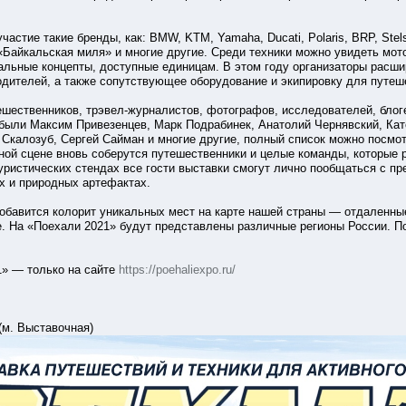
стие такие бренды, как: BMW, KTM, Yamaha, Ducati, Polaris, BRP, Stels, Mo
«Байкальская миля» и многие другие. Среди техники можно увидеть мот
альные концепты, доступные единицам. В этом году организаторы расши
дителей, а также сопутствующее оборудование и экипировку для путеш
ешественников, трэвел-журналистов, фотографов, исследователей, блогер
 были Максим Привезенцев, Марк Подрабинек, Анатолий Чернявский, Ка
Скалозуб, Сергей Сайман и многие другие, полный список можно посмот
ной сцене вновь соберутся путешественники и целые команды, которые
 туристических стендах все гости выставки смогут лично пообщаться с 
 и природных артефактах.
обавится колорит уникальных мест на карте нашей страны — отдаленные
. На «Поехали 2021» будут представлены различные регионы России. По
1» — только на сайте
https://poehaliexpo.ru/
(м. Выставочная)