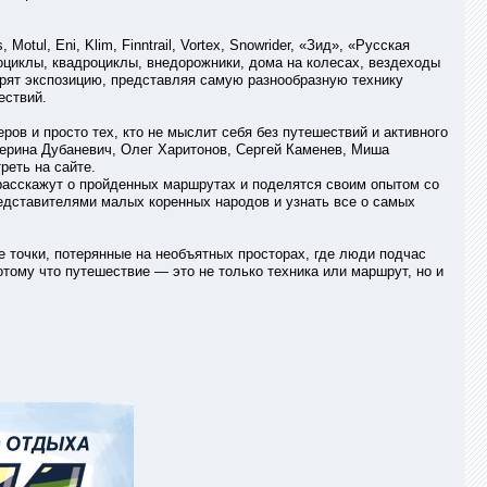
tul, Eni, Klim, Finntrail, Vortex, Snowrider, «Зид», «Русская
оциклы, квадроциклы, внедорожники, дома на колесах, вездеходы
рят экспозицию, представляя самую разнообразную технику
ествий.
ов и просто тех, кто не мыслит себя без путешествий и активного
терина Дубаневич, Олег Харитонов, Сергей Каменев, Миша
реть на сайте.
 расскажут о пройденных маршрутах и поделятся своим опытом со
представителями малых коренных народов и узнать все о самых
 точки, потерянные на необъятных просторах, где люди подчас
тому что путешествие — это не только техника или маршрут, но и