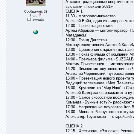
А также традиционные спортивные иг
выставки «Поехали 2021»
СЦЕНА 1
Сообщений: 32
Пол:
11:30 - Мотопаломничество
Оффлайн
Алексей Вайц, один из лидеров мото
12:00 - Презентация книги
Артём Абрамов — мотолитератор. Пр
Магаданом"
12:30 - Гранд Дагестан
Мотопутешественник Алексей Калаб
13:00 - Церемония открытия выставк
13:30 - Показ фильма от компании 
14:00 - Премьера фильма «SUZDAL
Максим Привезенцев — мотопутешестве
14:20 - Зимнее мотопутешествие на 
Анатолий Чернявский, путешественн
15:00 - Презентация нового проекта
Ведущий телеканала «Моя Планета» 
16:00 - Кругосветка "Мир Наш" в Сах
Алексей Камерзанов расскажет о пу
17:00 - Самое скоростное восхожде
Команда «Буйные есть?» расскажет 
17:30 - Награждение лауреатов Iron B
18:00 - Монолог беспутного автотури
Александр Трушников — старейший 
СЦЕНА 2
12:15 - Фестиваль «Этноскоп. Уско