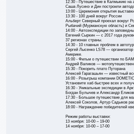
12:30 - Путешествие в Калмыкию на
Саша Лусинэ и Дин построили автодом
13:00 - Церемония открытия выставк
13:30 - 100 дней вокруг России
Альберт Северный проехал вокруг Ро
Рыбачий (Мурманскую область) и Се
14:00 - Автоэкспедиции по заповедн
Евгений Сыркин — с 2017 года руков
37 регионах страны.
14:30 - 10 главных проблем в автоту
Сергей Лысенко LS78 — организатор
Америке.
15:00 - Фильм о путешествии по БА
Андрей Валиков — мотопутешественн
15:30 - Покорить плато Путорана
Алексей Гарагашьян — известный все
16:00 - Розыгрыш компании DOMETI
Установите хаб быстрее всех и полу
16:30 - Уникальные экспедиции в Арк
Богдан Булычев и Александр Еликов
17:30 - Большое путешествие для ма
Алексей Соколов, Артур Садыков ра
18:00 - Награждение победителей кв
Режим работы выставки:
13 ноября: 10-00 – 19-00
14 ноября: 10-00 – 17-00