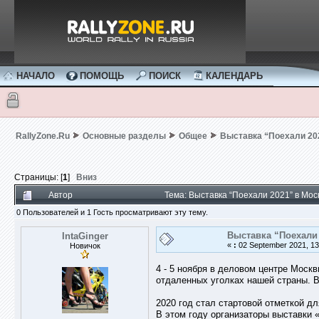
НАЧАЛО
ПОМОЩЬ
ПОИСК
КАЛЕНДАРЬ
RallyZone.Ru
Основные разделы
Общее
Выставка “Поехали 20
Страницы: [
1
]
Вниз
Автор
Тема: Выставка “Поехали 2021” в Мос
0 Пользователей и 1 Гость просматривают эту тему.
Выставка “Поехали
IntaGinger
«
:
02 September 2021, 13
Новичок
4 - 5 ноября в деловом центре Москв
отдаленных уголках нашей страны. В
2020 год стал стартовой отметкой д
В этом году организаторы выставки 