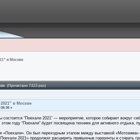
21” в Москве
кве (Прочитано 7323 раз)
 2021” в Москве
:06:36 »
ы состоится “Поехали 2021” — мероприятие, которое собирает вокруг себ
 этом году “Поехали” будет посвящена технике для активного отдыха, п
ля «Поехали». Он был переходным этапом между выставкой «Мотозима» и
«Поехали 2021» продолжат расширять привычные горизонты и стирать гр