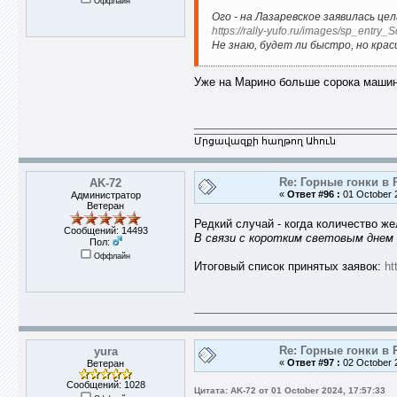
Оффлайн
Ого - на Лазаревское заявилась це
https://rally-yufo.ru/images/sp_entry_
Не знаю, будет ли быстро, но крас
Уже на Марино больше сорока машин 
Մրցավազքի հաղթող Ահուն
Re: Горные гонки в 
AK-72
«
Ответ #96 :
01 October 2
Администратор
Ветеран
Редкий случай - когда количество ж
Сообщений: 14493
В связи с коротким световым днем 12
Пол:
Оффлайн
Итоговый список принятых заявок:
ht
Re: Горные гонки в 
yura
«
Ответ #97 :
02 October 2
Ветеран
Сообщений: 1028
Цитата: AK-72 от 01 October 2024, 17:57:33