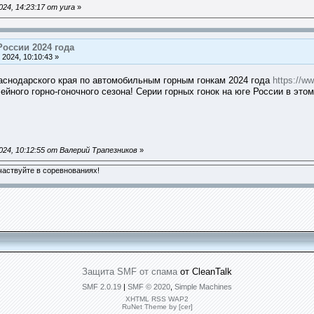
24, 14:23:17 от yura
»
России 2024 года
2024, 10:10:43 »
аснодарского края по автомобильным горным гонкам 2024 года
https://w
ного горно-гоночного сезона! Серии горных гонок на юге России в этом
024, 10:12:55 от Валерий Трапезников
»
аствуйте в соревнованиях!
Защита SMF от спама
от CleanTalk
SMF 2.0.19
|
SMF © 2020
,
Simple Machines
XHTML
RSS
WAP2
RuNet Theme by [cer]