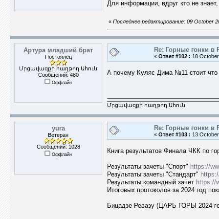
Для информации, вдруг кто не знает,
«
Последнее редактирование: 09 October 20
Re: Горные гонки в 
Артура младший брат
«
Ответ #102 :
10 October 
Постоялец
Մրցավազքի հաղթող Ահուն
А почему Куляс Дима №11 стоит что о
Сообщений: 480
Оффлайн
Մրցավազքի հաղթող Ահուն
Re: Горные гонки в 
yura
«
Ответ #103 :
13 October 
Ветеран
Сообщений: 1028
Книга результатов Финала ЧКК по го
Оффлайн
Результаты зачеты "Спорт"
https://w
Результаты зачеты "Стандарт"
https:
Результаты командный зачет
https:/
Итоговых протоколов за 2024 год по
Бицадзе Ревазу (ЦАРЬ ГОРЫ 2024 