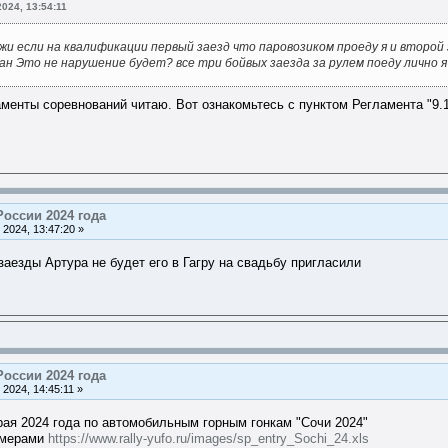
024, 13:54:11
кажи если на квалификации первый заезд что паровозиком проеду я и второ
ман Это не нарушение будет? все три бойвых заезда за рулем поеду лично я
аменты соревнований читаю. Вот ознакомьтесь с пунктом Регламента "9.
России 2024 года
2024, 13:47:20 »
заезды Артура не будет его в Гагру на свадьбу пригласили
России 2024 года
2024, 14:45:11 »
ая 2024 года по автомобильным горным гонкам "Сочи 2024"
омерами
https://www.rally-yufo.ru/images/sp_entry_Sochi_24.xls