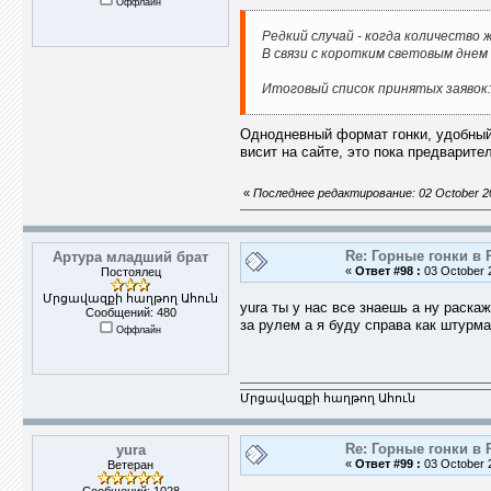
Оффлайн
Редкий случай - когда количество
В связи с коротким световым днем 1
Итоговый список принятых заявок
Однодневный формат гонки, удобный 
висит на сайте, это пока предварит
«
Последнее редактирование: 02 October 20
Re: Горные гонки в 
Артура младший брат
«
Ответ #98 :
03 October 2
Постоялец
Մրցավազքի հաղթող Ահուն
yura ты у нас все знаешь а ну раска
Сообщений: 480
за рулем а я буду справа как штурм
Оффлайн
Մրցավազքի հաղթող Ահուն
Re: Горные гонки в 
yura
«
Ответ #99 :
03 October 2
Ветеран