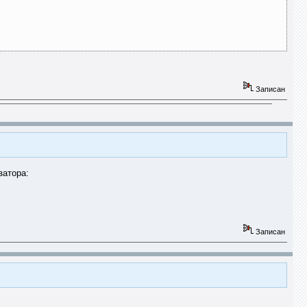
Записан
затора:
Записан