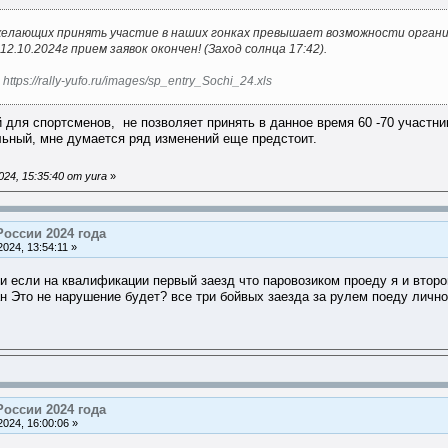
 желающих принять участие в наших гонках превышает возможности орган
2.10.2024г прием заявок окончен! (Заход солнца 17:42).
:
https://rally-yufo.ru/images/sp_entry_Sochi_24.xls
для спортсменов, не позволяет принять в данное время 60 -70 участник
ельный, мне думается ряд изменений еще предстоит.
24, 15:35:40 от yura
»
России 2024 года
024, 13:54:11 »
жи если на квалификации первый заезд что паровозиком проеду я и второ
ан Это не нарушение будет? все три бойвых заезда за рулем поеду лично
России 2024 года
024, 16:00:06 »