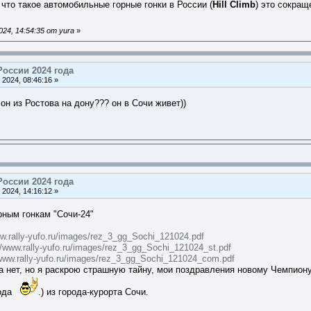
 что такое автомобильные горные гонки в России (
Hill Climb
) это сокра
24, 14:54:35 от yura
»
России 2024 года
2024, 08:46:16 »
н из Ростова на дону??? он в Сочи живет))
России 2024 года
2024, 14:16:12 »
рным гонкам "Сочи-24"
ww.rally-yufo.ru/images/rez_3_gg_Sochi_121024.pdf
//www.rally-yufo.ru/images/rez_3_gg_Sochi_121024_st.pdf
/www.rally-yufo.ru/images/rez_3_gg_Sochi_121024_com.pdf
ка нет, но я раскрою страшную тайну, мои поздравления новому Чемпион
года
.) из города-курорта Сочи.