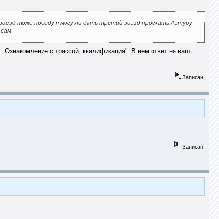
й заезд тоже проеду я могу ли дать третий заезд проехать Артуру
 сам
1. Ознакомление с трассой, квалификация". В нем ответ на ваш
Записан
Записан