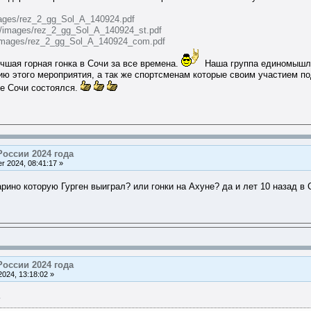
/images/rez_2_gg_Sol_A_140924.pdf
.ru/images/rez_2_gg_Sol_A_140924_st.pdf
ru/images/rez_2_gg_Sol_A_140924_com.pdf
чшая горная гонка в Сочи за все времена.
Наша группа единомышлен
ию этого мероприятия, а так же спортсменам которые своим участием п
те Сочи состоялся.
России 2024 года
r 2024, 08:41:17 »
рино которую Гурген выиграл? или гонки на Ахуне? да и лет 10 назад в
России 2024 года
024, 13:18:02 »
1