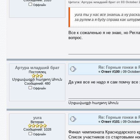
Сообщений: 1028
Цитата: Артура младший брат от 03 October 2
Оффлайн
yura ты у нас все знаешь а ну рас
за рулем а я буду справа как штур
Все к сожаленью я не знаю, но Регл
вопрос.
Re: Горные гонки в 
Артура младший брат
«
Ответ #100 :
09 October 
Постоялец
Մրցավազքի հաղթող Ահուն
Да уже все не надо я сам помчу все 
Сообщений: 480
Оффлайн
Մրցավազքի հաղթող Ահուն
Re: Горные гонки в 
yura
«
Ответ #101 :
09 October 
Ветеран
Сообщений: 1028
Финал чемпионата Краснодарского кр
Оффлайн
Список участников со стартовыми н