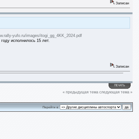
Записан
ww.rally-yufo.ru/images/itogi_gg_4KK_2024.pdf
 году исполнилось 15 лет.
Записан
ПЕЧАТЬ
« предыдущая тема
следующая тема »
Перейти в: