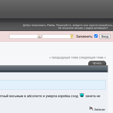
Добро пожаловать,
Гость
. Пожалуйста,
войдите
или
зарегистрируйтесь
.
Не получили
письмо с кодом активации
?
Запомнить:
« предыдущая тема
следующая тема »
ПЕЧАТЬ
етный восьмым в абсолюте и умерла коробка.сход
зачета не
Записан