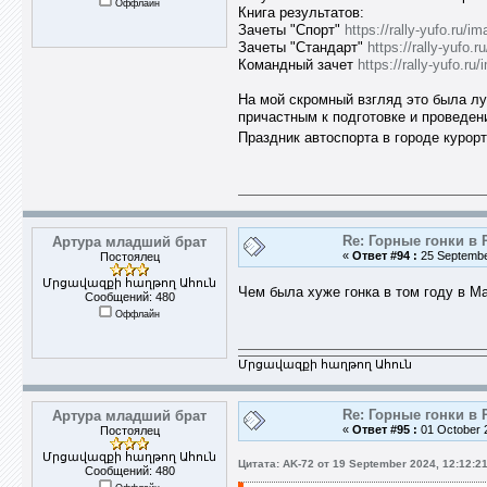
Оффлайн
Книга результатов:
Зачеты "Спорт"
https://rally-yufo.ru
Зачеты "Стандарт"
https://rally-yufo
Командный зачет
https://rally-yufo.
На мой скромный взгляд это была лу
причастным к подготовке и проведен
Праздник автоспорта в городе курор
Re: Горные гонки в 
Артура младший брат
«
Ответ #94 :
25 Septembe
Постоялец
Մրցավազքի հաղթող Ահուն
Чем была хуже гонка в том году в Ма
Сообщений: 480
Оффлайн
Մրցավազքի հաղթող Ահուն
Re: Горные гонки в 
Артура младший брат
«
Ответ #95 :
01 October 2
Постоялец
Մրցավազքի հաղթող Ահուն
Цитата: AK-72 от 19 September 2024, 12:12:2
Сообщений: 480