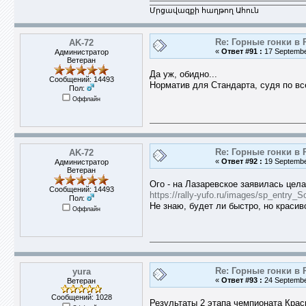
Մրցավազքի հաղթող Ահուն
Re: Горные гонки в 
AK-72
«
Ответ #91 :
17 Septembe
Администратор
Ветеран
Да уж, обидно...
Сообщений: 14493
Норматив для Стандарта, судя по в
Пол:
Оффлайн
Re: Горные гонки в 
AK-72
«
Ответ #92 :
19 Septembe
Администратор
Ветеран
Ого - на Лазаревское заявилась цел
Сообщений: 14493
https://rally-yufo.ru/images/sp_entry_S
Пол:
Не знаю, будет ли быстро, но красиво
Оффлайн
Re: Горные гонки в 
yura
«
Ответ #93 :
24 September
Ветеран
Сообщений: 1028
Результаты 2 этапа чемпионата Крас