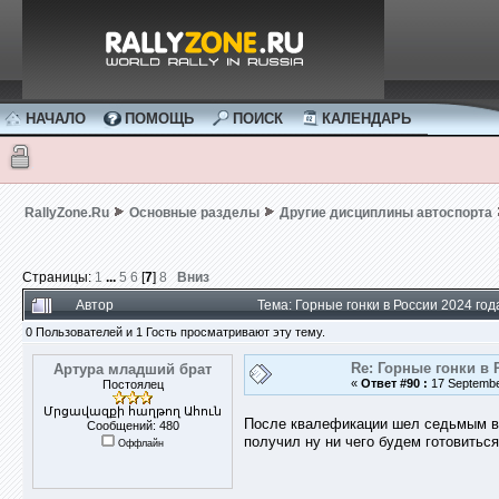
НАЧАЛО
ПОМОЩЬ
ПОИСК
КАЛЕНДАРЬ
RallyZone.Ru
Основные разделы
Другие дисциплины автоспорта
Страницы:
1
...
5
6
[
7
]
8
Вниз
Автор
Тема: Горные гонки в России 2024 го
0 Пользователей и 1 Гость просматривают эту тему.
Re: Горные гонки в 
Артура младший брат
«
Ответ #90 :
17 September
Постоялец
Մրցավազքի հաղթող Ահուն
После квалефикации шел седьмым в 
Сообщений: 480
получил ну ни чего будем готовитьс
Оффлайн