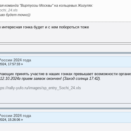
лая команда "Виртуозы Москвы" на кольцевых Жигулях:
Sochi_24.xls
иво будет точно))
интересная гонка будет и с кем побороться тоже
России 2024 года
024, 17:57:33 »
елающих принять участие в наших гонках превышает возможности органи
.10.2024г прием заявок окончен! (Заход солнца 17:42).
tps://rally-yufo.ru/images/sp_entry_Sochi_24.xls
России 2024 года
024, 15:26:06 »