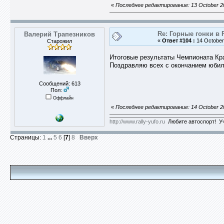
«
Последнее редактирование: 13 October 20
Re: Горные гонки в 
Валерий Трапезников
«
Ответ #104 :
14 October 
Старожил
Итоговые результаты Чемпионата Кр
Поздравляю всех с окончанием юбилей
Сообщений: 613
Пол:
Оффлайн
«
Последнее редактирование: 14 October 2
http://www.rally-yufo.ru
Любите автоспорт! Уч
Страницы:
1
...
5
6
[
7
]
8
Вверх