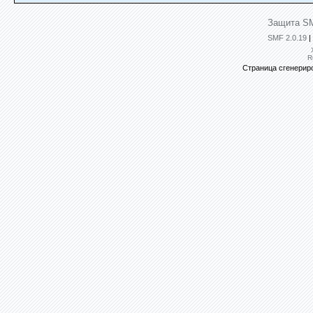
Защита SM
SMF 2.0.19
|
R
Страница сгенериро