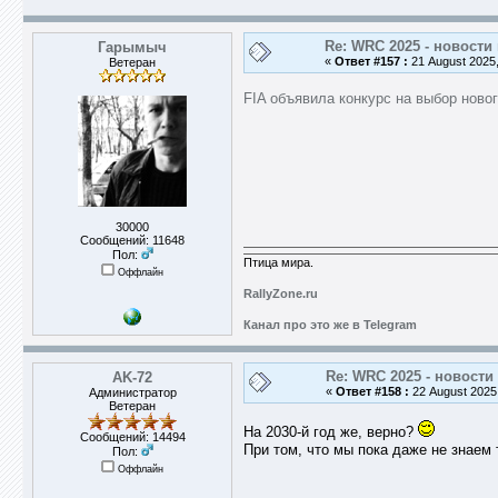
Re: WRC 2025 - новости
Гарымыч
«
Ответ #157 :
21 August 2025,
Ветеран
FIA объявила конкурс на выбор нов
30000
Сообщений: 11648
Пол:
Птица мира.
Оффлайн
RallyZone.ru
Канал про это же в Telegram
Re: WRC 2025 - новости
AK-72
«
Ответ #158 :
22 August 2025,
Администратор
Ветеран
На 2030-й год же, верно?
Сообщений: 14494
При том, что мы пока даже не знаем 
Пол:
Оффлайн