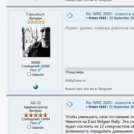
Канал про это же в Telegram
Re: WRC 2025 - новости 
Гарымыч
«
Ответ #162 :
10 September 202
Ветеран
Фурмо: думаю, команда довольна н
30000
Сообщений: 11648
Пол:
Птица мира.
Оффлайн
RallyZone.ru
Канал про это же в Telegram
Re: WRC 2025 - новости 
AK-72
«
Ответ #163 :
21 September 202
Администратор
Ветеран
Чтобы уменьшить свое отставание от
Сообщений: 14494
Невилля на East Belgian Rally. Эта г
Пол:
будет состоять из 12 спецучастков 
Оффлайн
возможность порадовать домашнюю пу