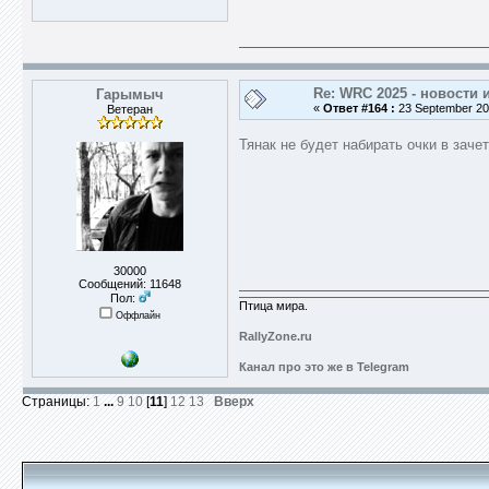
Re: WRC 2025 - новости 
Гарымыч
«
Ответ #164 :
23 September 202
Ветеран
Тянак не будет набирать очки в заче
30000
Сообщений: 11648
Пол:
Птица мира.
Оффлайн
RallyZone.ru
Канал про это же в Telegram
Страницы:
1
...
9
10
[
11
]
12
13
Вверх