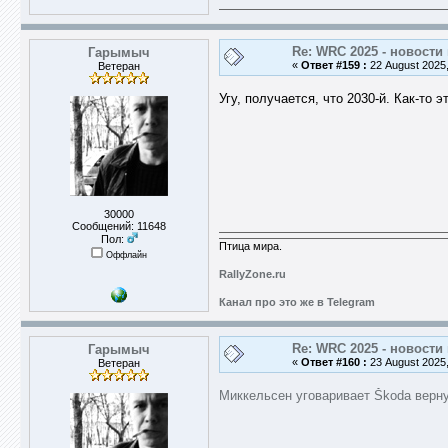
Re: WRC 2025 - новости
Гарымыч
«
Ответ #159 :
22 August 2025,
Ветеран
Угу, получается, что 2030-й. Как-то 
30000
Сообщений: 11648
Пол:
Птица мира.
Оффлайн
RallyZone.ru
Канал про это же в Telegram
Re: WRC 2025 - новости
Гарымыч
«
Ответ #160 :
23 August 2025,
Ветеран
Миккельсен уговаривает Škoda верн