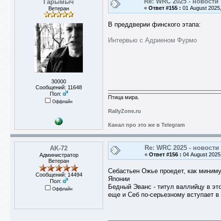
Re: WRC 2025 - новости
Гарымыч
«
Ответ #155 :
01 August 2025,
Ветеран
В преддверии финского этапа:
Интервью с Адриеном Фурмо
30000
Сообщений: 11648
Пол:
Птица мира.
Оффлайн
RallyZone.ru
Канал про это же в Telegram
Re: WRC 2025 - новости
AK-72
«
Ответ #156 :
04 August 2025,
Администратор
Ветеран
Себастьен Ожье проедет, как миниму
Сообщений: 14494
Японии
Пол:
Бедный Эванс - титул валлийцу в это
Оффлайн
еще и Себ по-серьезному вступает в 