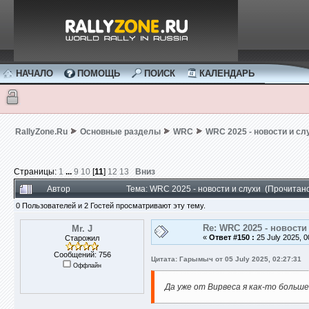
НАЧАЛО
ПОМОЩЬ
ПОИСК
КАЛЕНДАРЬ
RallyZone.Ru
Основные разделы
WRC
WRC 2025 - новости и сл
Страницы:
1
...
9
10
[
11
]
12
13
Вниз
Автор
Тема: WRC 2025 - новости и слухи (Прочитан
0 Пользователей и 2 Гостей просматривают эту тему.
Re: WRC 2025 - новости
Mr. J
«
Ответ #150 :
25 July 2025, 0
Старожил
Сообщений: 756
Цитата: Гарымыч от 05 July 2025, 02:27:31
Оффлайн
Да уже от Вирвеса я как-то большег