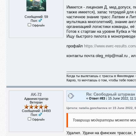
Имеется - лицензия Д, мед.допуск, 
также имеется), запас тетрадей для
частичное знание трасс Латвии и Лит
Сообщений: 59
Пол:
мультяшка многолетний), знание анг
Оффлайн
организацией логистики команды, е
Готов к стартам на уровне Кубка и Ч
Ищу быстрого пилота в моноприводе 
профайл
https://www.ewrc-results.com
контакты почта oleg_mtp@mail.ru , ил
Когда ты вылетаешь с трассы в Финляндии -
Карло, то мечтаешь о том, чтобы тебе повс
Re: Свободный штурман -
AK-72
«
Ответ #83 :
15 June 2022, 11:1
Администратор
Ветеран
Цитата: natalia.goncharova от 15 June 2022, 
Сообщений: 14493
Пол:
Оффлайн
Товарищи модераторы можете мое
Удалил. Удачи на финских трассах, 