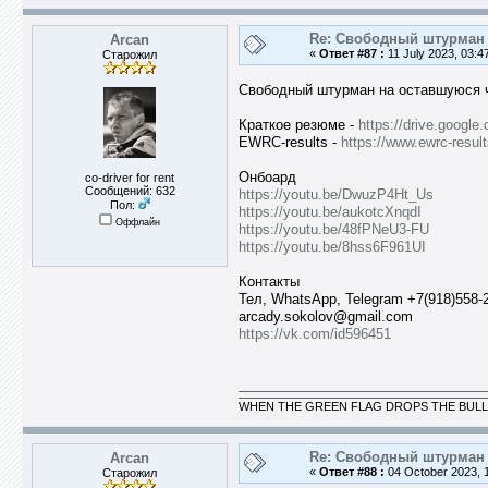
Re: Свободный штурман -
Arcan
«
Ответ #87 :
11 July 2023, 03:4
Старожил
Свободный штурман на оставшуюся ча
Краткое резюме -
https://drive.goog
EWRC-results -
https://www.ewrc-resu
Онбоард
co-driver for rent
Сообщений: 632
https://youtu.be/DwuzP4Ht_Us
Пол:
https://youtu.be/aukotcXnqdI
Оффлайн
https://youtu.be/48fPNeU3-FU
https://youtu.be/8hss6F961UI
Контакты
Тел, WhatsApp, Telegram +7(918)558-
arcady.sokolov@gmail.com
https://vk.com/id596451
WHEN THE GREEN FLAG DROPS THE BULL
Re: Свободный штурман -
Arcan
«
Ответ #88 :
04 October 2023, 1
Старожил