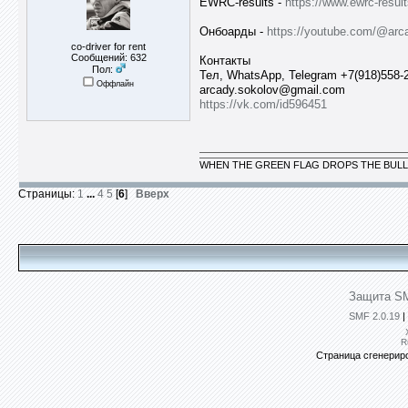
EWRC-results -
https://www.ewrc-resu
Онбоарды -
https://youtube.com/@arc
co-driver for rent
Сообщений: 632
Контакты
Пол:
Тел, WhatsApp, Telegram +7(918)558-
Оффлайн
arcady.sokolov@gmail.com
https://vk.com/id596451
WHEN THE GREEN FLAG DROPS THE BULL
Страницы:
1
...
4
5
[
6
]
Вверх
Защита SM
SMF 2.0.19
|
R
Страница сгенериро