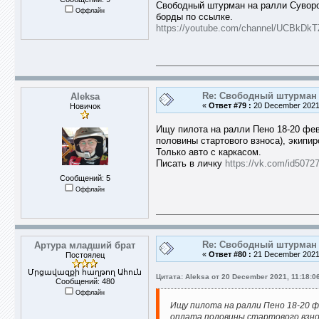
Свободный штурман на ралли Суворов
Оффлайн
борды по ссылке.
https://youtube.com/channel/UCBkD
Re: Свободный штурман -
Aleksa
«
Ответ #79 :
20 December 2021,
Новичок
Ищу пилота на ралли Пено 18-20 фев
половины стартового взноса), экипир
Только авто с каркасом.
Писать в личку
https://vk.com/id5072
Сообщений: 5
Оффлайн
Re: Свободный штурман -
Артура младший брат
«
Ответ #80 :
21 December 2021,
Постоялец
Մրցավազքի հաղթող Ահուն
Цитата: Aleksa от 20 December 2021, 11:18:0
Сообщений: 480
Оффлайн
Ищу пилота на ралли Пено 18-20 ф
оплата половины стартового взноса