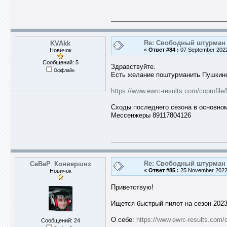
Re: Свободный штурман -
KVAkk
«
Ответ #84 :
07 September 2022
Новичок
Сообщений: 5
Здравствуйте.
Оффлайн
Есть желание поштурманить Пушкинск
https://www.ewrc-results.com/coprofile/
Сходы последнего сезона в основном
Мессенжеры 89117804126
Re: Свободный штурман -
СеВеР_Конвершнз
«
Ответ #85 :
25 November 2022,
Новичок
Приветствую!
Ищется быстрый пилот на сезон 2023
О себе:
https://www.ewrc-results.com/c
Сообщений: 24