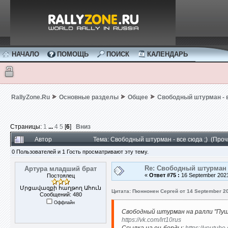
НАЧАЛО
ПОМОЩЬ
ПОИСК
КАЛЕНДАРЬ
RallyZone.Ru
Основные разделы
Общее
Свободный штурман - в
Страницы:
1
...
4
5
[
6
]
Вниз
Автор
Тема: Свободный штурман - все сюда ;) (Про
0 Пользователей и 1 Гость просматривают эту тему.
Re: Свободный штурман -
Артура младший брат
«
Ответ #75 :
16 September 2021
Постоялец
Մրցավազքի հաղթող Ահուն
Цитата: Пюннонен Сергей от 14 September 20
Сообщений: 480
Оффлайн
Свободный штурман на ралли "Пушк
https://vk.com/lrt10rus