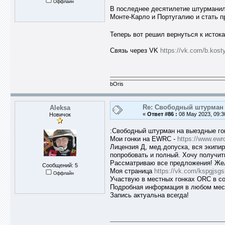
Оффлайн
В последнее десятилетие штурманил 
Монте-Карло и Португалию и стать приз
Теперь вот решил вернуться к исток
Связь через VK
https://vk.com/b.kost
bOris
Re: Свободный штурман -
Aleksa
«
Ответ #86 :
08 May 2023, 09:3
Новичок
:Свободный штурман на выездные гон
Мои гонки на EWRC -
https://www.ewr
Лицензия Д, мед.допуска, вся экипир
попробовать и полный. Хочу получит
Рассматриваю все предложения! Жел
Сообщений: 5
Моя страница
https://vk.com/kspgjsgs
Оффлайн
Участвую в местных гонках ORC в 
Подробная информация в любом мес
Запись актуальна всегда!