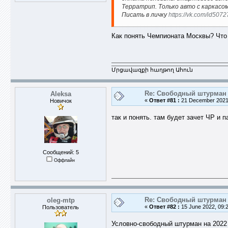
Терратрип. Только авто с каркасом
Писать в личку
https://vk.com/id507
Как понять Чемпионата Москвы? Что
Մրցավազքի հաղթող Ահուն
Re: Свободный штурман -
Aleksa
«
Ответ #81 :
21 December 2021,
Новичок
так и понять. там будет зачет ЧР и
Сообщений: 5
Оффлайн
Re: Свободный штурман -
oleg-mtp
«
Ответ #82 :
15 June 2022, 09:2
Пользователь
Условно-свободный штурман на 2022