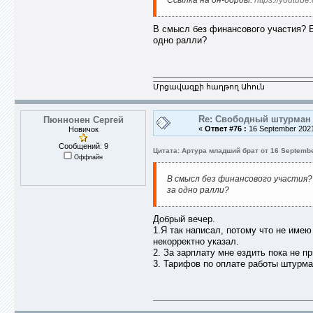
Ссылка на он-борды:
https://youtu
В смысл без финансового участия? Б
одно ралли?
Մրցավազքի հաղթող Ահուն
Re: Свободный штурман -
Пюннонен Сергей
«
Ответ #76 :
16 September 2021
Новичок
Сообщений: 9
Цитата: Артура младший брат от 16 Septembe
Оффлайн
В смысл без финансового участия
за одно ралли?
Добрый вечер.
1.Я так написал, потому что не имею
некорректно указал.
2. За зарплату мне ездить пока не п
3. Тарифов по оплате работы штурма