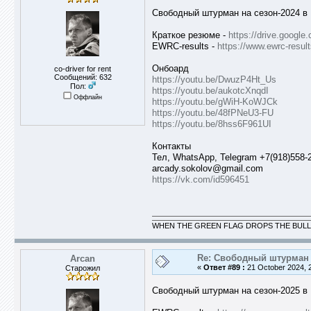
Свободный штурман на cезон-2024 в 
Краткое резюме -
https://drive.goog
EWRC-results -
https://www.ewrc-resu
Онбоард
co-driver for rent
Сообщений: 632
https://youtu.be/DwuzP4Ht_Us
Пол:
https://youtu.be/aukotcXnqdI
Оффлайн
https://youtu.be/gWiH-KoWJCk
https://youtu.be/48fPNeU3-FU
https://youtu.be/8hss6F961UI
Контакты
Тел, WhatsApp, Telegram +7(918)558-
arcady.sokolov@gmail.com
https://vk.com/id596451
WHEN THE GREEN FLAG DROPS THE BULL
Re: Свободный штурман -
Arcan
«
Ответ #89 :
21 October 2024, 2
Старожил
Свободный штурман на cезон-2025 в 