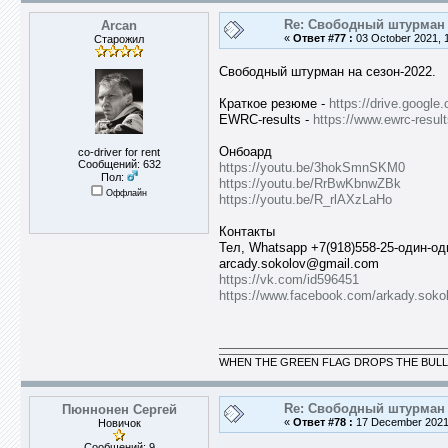
Re: Свободный штурман -
Arcan
«
Ответ #77 :
03 October 2021, 1
Старожил
Свободный штурман на cезон-2022.
Краткое резюме -
https://drive.goog
EWRC-results -
https://www.ewrc-resu
Онбоард
co-driver for rent
Сообщений: 632
https://youtu.be/3hokSmnSKM0
Пол:
https://youtu.be/RrBwKbnwZBk
Оффлайн
https://youtu.be/R_rlAXzLaHo
Контакты
Тел, Whatsapp +7(918)558-25-один-од
arcady.sokolov@gmail.com
https://vk.com/id596451
https://www.facebook.com/arkady.soko
WHEN THE GREEN FLAG DROPS THE BULL
Re: Свободный штурман -
Пюннонен Сергей
«
Ответ #78 :
17 December 2021,
Новичок
Сообщений: 9