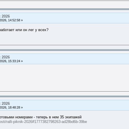
 2026
026, 14:52:58 »
работает или он лег у всех?
 2026
026, 15:33:24 »
 2026
026, 18:48:28 »
ртовыми номерами - теперь в нем 35 экипажей
vosti/ralli-piknik-2026#1777382798263-ad28bd6b-39be