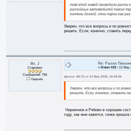
там этой зимой проводили ралли-с
раллийных автомобилей такие труд
ооочень долгой. одни парни как ра
Уверен, что все вопросы и по ровнос
решить. Если, конечно, ставить пере
Re: Ралли Пикник
Mr. J
«
Ответ #33 :
12 May 2
Старожил
Сообщений: 756
Цитата: AK-72 от 12 May 2026, 16:45:46
Оффлайн
Уверен, что все вопросы и по ровн
решить. Если, конечно, ставить пе
Черничное и Рябово в хорошем состоя
году, как мне кажется, гонка прошла 