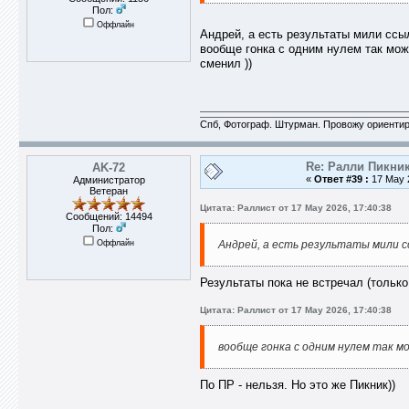
Пол:
Оффлайн
Андрей, а есть результаты мили ссы
вообще гонка с одним нулем так можн
сменил ))
Спб, Фотограф. Штурман. Провожу ориентир
Re: Ралли Пикник
AK-72
«
Ответ #39 :
17 May 2
Администратор
Ветеран
Цитата: Раллист от 17 May 2026, 17:40:38
Сообщений: 14494
Пол:
Оффлайн
Андрей, а есть результаты мили с
Результаты пока не встречал (тольк
Цитата: Раллист от 17 May 2026, 17:40:38
вообще гонка с одним нулем так м
По ПР - нельзя. Но это же Пикник))