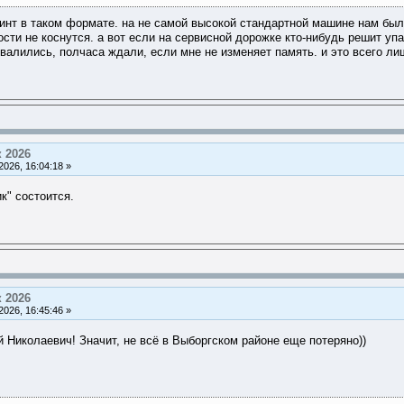
инт в таком формате. на не самой высокой стандартной машине нам было
ти не коснутся. а вот если на сервисной дорожке кто-нибудь решит упас
свалились, полчаса ждали, если мне не изменяет память. и это всего ли
 2026
026, 16:04:18 »
к" состоится.
 2026
026, 16:45:46 »
й Николаевич! Значит, не всё в Выборгском районе еще потеряно))