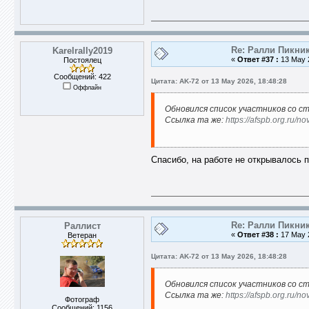
Re: Ралли Пикник
Karelrally2019
«
Ответ #37 :
13 May 2
Постоялец
Сообщений: 422
Цитата: AK-72 от 13 May 2026, 18:48:28
Оффлайн
Обновился список участников со с
Ссылка та же:
https://afspb.org.ru/
Спасибо, на работе не открывалось п
Re: Ралли Пикник
Раллист
«
Ответ #38 :
17 May 2
Ветеран
Цитата: AK-72 от 13 May 2026, 18:48:28
Обновился список участников со с
Ссылка та же:
https://afspb.org.ru/
Фотограф
Сообщений: 1156