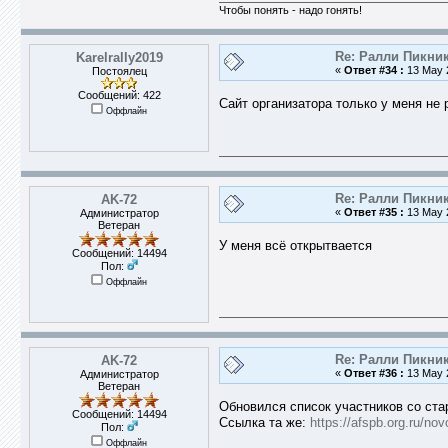
Чтобы понять - надо гонять!
Re: Ралли Пикник
Karelrally2019
«
Ответ #34 :
13 May 2
Постоялец
Сообщений: 422
Сайт организатора только у меня не 
Оффлайн
Re: Ралли Пикник
AK-72
«
Ответ #35 :
13 May 2
Администратор
Ветеран
У меня всё открытвается
Сообщений: 14494
Пол:
Оффлайн
Re: Ралли Пикник
AK-72
«
Ответ #36 :
13 May 2
Администратор
Ветеран
Обновился список участников со ста
Сообщений: 14494
Ссылка та же:
https://afspb.org.ru/no
Пол:
Оффлайн