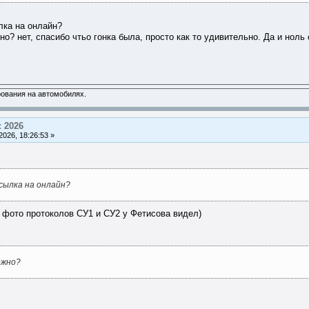
лка на онлайн?
о? нет, спасибо чтьо гонка была, просто как то удивительно. Да и нол
ования на автомобилях.
 2026
026, 18:26:53 »
сылка на онлайн?
о фото протоколов СУ1 и СУ2 у Фетисова видел)
ожно?