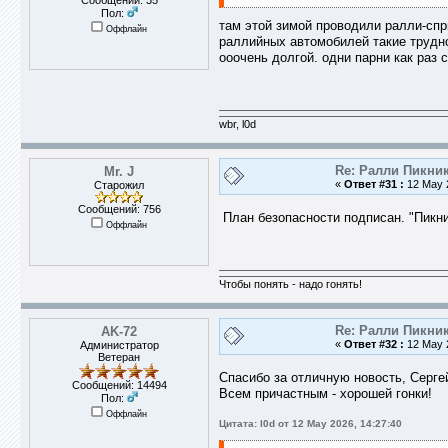
Сообщений: 35
Пол:
там этой зимой проводили ралли-спр
Оффлайн
раллийных автомобилей такие труднос
ооочень долгой. одни парни как раз 
wbr, l0d
Re: Ралли Пикник
Mr. J
«
Ответ #31 :
12 May 2
Старожил
Сообщений: 756
План безопасности подписан. "Пикни
Оффлайн
Чтобы понять - надо гонять!
Re: Ралли Пикник
AK-72
«
Ответ #32 :
12 May 2
Администратор
Ветеран
Спасибо за отличную новость, Серге
Сообщений: 14494
Всем причастным - хорошей гонки!
Пол:
Оффлайн
Цитата: l0d от 12 May 2026, 14:27:40