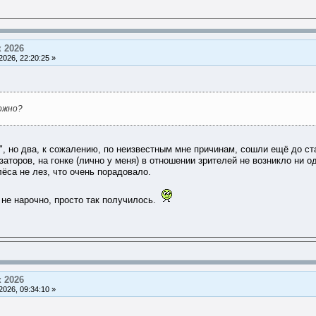
 2026
026, 22:20:25 »
ожно?
, но два, к сожалению, по неизвестным мне причинам, сошли ещё до ста
изаторов, на гонке (лично у меня) в отношении зрителей не возникло ни 
лёса не лез, что очень порадовало.
 не нарочно, просто так получилось.
 2026
026, 09:34:10 »