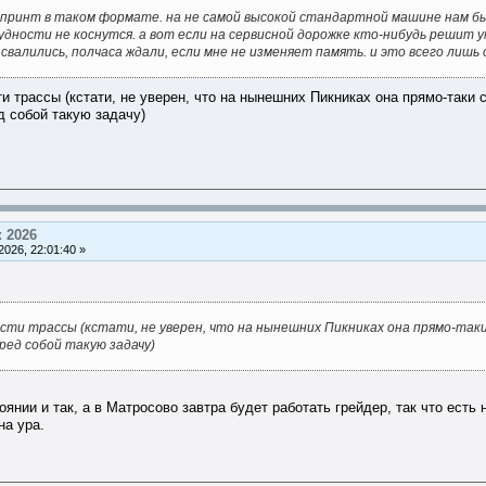
принт в таком формате. на не самой высокой стандартной машине нам был
ности не коснутся. а вот если на сервисной дорожке кто-нибудь решит уп
з свалились, полчаса ждали, если мне не изменяет память. и это всего лишь
ти трассы (кстати, не уверен, что на нынешних Пикниках она прямо-таки
д собой такую задачу)
 2026
026, 22:01:40 »
ости трассы (кстати, не уверен, что на нынешних Пикниках она прямо-так
ред собой такую задачу)
нии и так, а в Матросово завтра будет работать грейдер, так что есть
на ура.