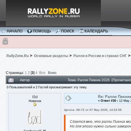
НАЧАЛО
ПОМОЩЬ
ПОИСК
КАЛЕНДАРЬ
RallyZone.Ru
Основные разделы
Ралли в России и странах СНГ
Страницы:
1
2
[
3
]
4
Все
Вниз
Автор
Тема: Ралли Пикник 2026 (Прочитано
0 Пользователей и 2 Гостей просматривают эту тему.
Re: Ралли Пикник
l0d
«
Ответ #30 :
12 May 2
Новичок
Цитата: AK-72 от 07 May 2026, 14:22:58
Сдается мне, что ралли Пикник мо
Но для этого нужно сильно заморо