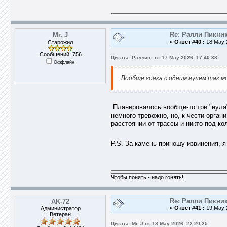
Re: Ралли Пикник
Mr. J
«
Ответ #40 :
18 May 2
Старожил
Сообщений: 756
Цитата: Раллист от 17 May 2026, 17:40:38
Оффлайн
Вообще гонка с одним нулем так м
Планировалось вообще-то три "нуля"
немного тревожно, но, к чести орган
расстоянии от трассы и никто под ко
P.S. За камень приношу извинения, я
Чтобы понять - надо гонять!
Re: Ралли Пикник
AK-72
«
Ответ #41 :
19 May 2
Администратор
Ветеран
Цитата: Mr. J от 18 May 2026, 22:20:25