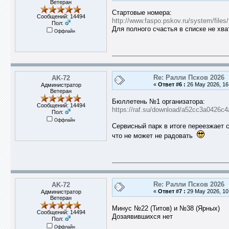
Ветеран
Стартовые номера:
Сообщений: 14494
http://www.faspo.pskov.ru/system/fi
Пол:
Для полного счастья в списке не хв
Оффлайн
Re: Ралли Псков 2026
AK-72
«
Ответ #6 :
26 May 2026, 16
Администратор
Ветеран
Бюллетень №1 организатора:
Сообщений: 14494
https://raf.su/download/a52cc3a0426
Пол:
Оффлайн
Сервисный парк в итоге переезжает
что не может не радовать
Re: Ралли Псков 2026
AK-72
«
Ответ #7 :
29 May 2026, 10
Администратор
Ветеран
Минус №22 (Титов) и №38 (Ярных)
Сообщений: 14494
Дозаявившихся нет
Пол:
Оффлайн