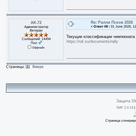
Re: Ралли Псков 2026
AK-72
«
Ответ #8 :
01 June 2026, 12
Администратор
Ветеран
Текущие классификации чемпионата 
Сообщений: 14494
https://raf.su/documents/rally
Пол:
Оффлайн
Страницы: [
1
]
Вверх
Защита SM
SMF 2.0.19
|
R
Страница сгенериро