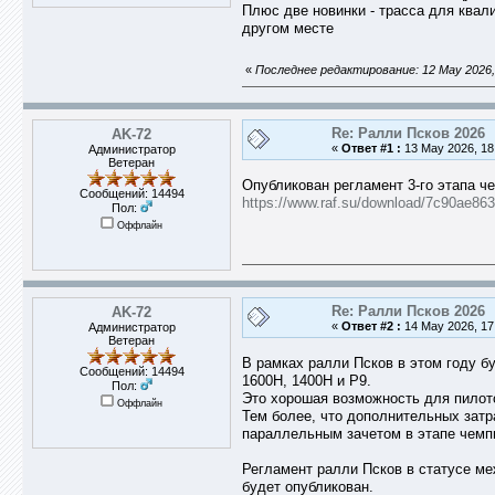
Плюс две новинки - трасса для квал
другом месте
«
Последнее редактирование: 12 May 2026,
Re: Ралли Псков 2026
AK-72
«
Ответ #1 :
13 May 2026, 18
Администратор
Ветеран
Опубликован регламент 3-го этапа ч
Сообщений: 14494
https://www.raf.su/download/7c90ae
Пол:
Оффлайн
Re: Ралли Псков 2026
AK-72
«
Ответ #2 :
14 May 2026, 17
Администратор
Ветеран
В рамках ралли Псков в этом году б
Сообщений: 14494
1600Н, 1400Н и Р9.
Пол:
Это хорошая возможность для пилот
Оффлайн
Тем более, что дополнительных затра
параллельным зачетом в этапе чемп
Регламент ралли Псков в статусе м
будет опубликован.