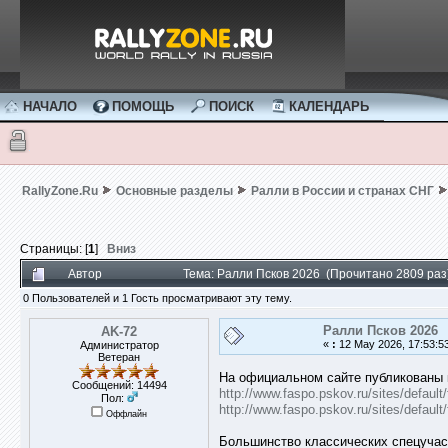
НАЧАЛО
ПОМОЩЬ
ПОИСК
КАЛЕНДАРЬ
RallyZone.Ru
Основные разделы
Ралли в России и странах СНГ
Страницы: [
1
]
Вниз
Автор
Тема: Ралли Псков 2026 (Прочитано 2809 раз
0 Пользователей и 1 Гость просматривают эту тему.
Ралли Псков 2026
AK-72
«
:
12 May 2026, 17:53:5
Администратор
Ветеран
На официальном сайте публикованы 
Сообщений: 14494
http://www.faspo.pskov.ru/sites/defau
Пол:
http://www.faspo.pskov.ru/sites/defau
Оффлайн
Большинство классических спецучаст