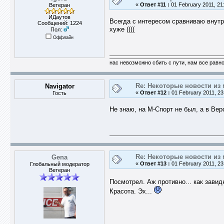
«
Ответ #11 :
01 February 2011, 21
Ветеран
ИДаутов
Всегда с интересом сравниваю внутр
Сообщений: 1224
хуже ((((
Пол:
Оффлайн
нас невозможно сбить с пути, нам все равно 
Re: Некоторые новости из 
Navigator
«
Ответ #12 :
01 February 2011, 23
Гость
Не знаю, на М-Спорт не был, а в Ве
Re: Некоторые новости из 
Gena
«
Ответ #13 :
01 February 2011, 23
Глобальный модератор
Ветеран
Посмотрел. Аж противно... как зави
Красота. Эх...