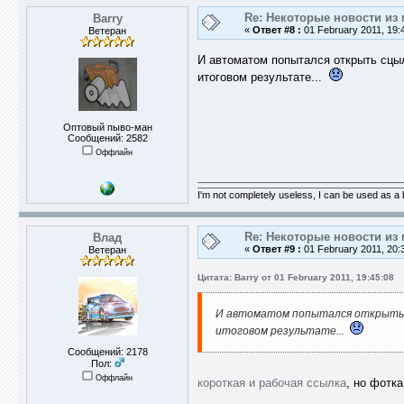
Re: Некоторые новости из 
Barry
«
Ответ #8 :
01 February 2011, 19:
Ветеран
И автоматом попытался открыть сцылк
итоговом результате...
Оптовый пыво-ман
Сообщений: 2582
Оффлайн
I'm not completely useless, I can be used as a
Re: Некоторые новости из 
Влад
«
Ответ #9 :
01 February 2011, 20:
Ветеран
Цитата: Barry от 01 February 2011, 19:45:08
И автоматом попытался открыть сц
итоговом результате...
Сообщений: 2178
Пол:
Оффлайн
короткая и рабочая ссылка
, но фотка