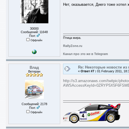
Нет, оказывается, Диего тоже хотел 
30000
Сообщений: 11648
Пол:
Птица мира.
Оффлайн
RallyZone.ru
Канал про это же в Telegram
Re: Некоторые новости из 
Влад
«
Ответ #7 :
01 February 2011, 18:
Ветеран
http://s3.amazonaws.com/twitpic/photo
AWSAccessKeyId=0ZRYP5X5F6FSMBC
Сообщений: 2178
Пол:
Оффлайн