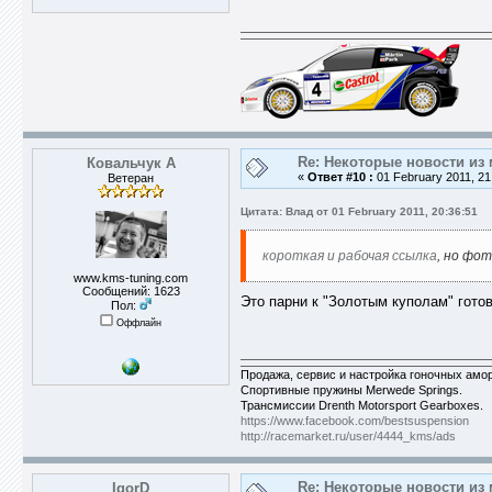
Re: Некоторые новости из 
Ковальчук А
«
Ответ #10 :
01 February 2011, 21
Ветеран
Цитата: Влад от 01 February 2011, 20:36:51
короткая и рабочая ссылка
, но фот
www.kms-tuning.com
Сообщений: 1623
Это парни к "Золотым куполам" гото
Пол:
Оффлайн
Продажа, сервис и настройка гоночных аморти
Спортивные пружины Merwede Springs.
Трансмиссии Drenth Motorsport Gearboxes.
https://www.facebook.com/bestsuspension
http://racemarket.ru/user/4444_kms/ads
Re: Некоторые новости из 
IgorD