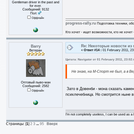
Gentleman driver in the past and
for ever.
Сообщений: 9132
Пол:
Оффлайн
progress-rally.ru
Подготовка техники, об
Кто хочет - ищет возможности, кто не хочет 
Re: Некоторые новости из 
Barry
«
Ответ #14 :
01 February 2011, 23
Ветеран
Цитата: Navigator от 01 February 2011, 23:02:
Не знаю, на М-Спорт не был, а в В
Оптовый пыво-ман
Сообщений: 2582
Зато в Довенби - мона сказать камен
Оффлайн
психлечебница. Но смотрится ныне 
I'm not completely useless, I can be used as a
Страницы: [
1
]
2
3
...
95
Вверх