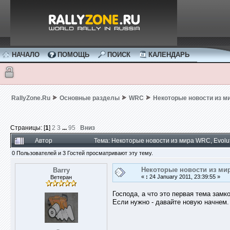
НАЧАЛО
ПОМОЩЬ
ПОИСК
КАЛЕНДАРЬ
RallyZone.Ru
Основные разделы
WRC
Некоторые новости из ми
Страницы: [
1
]
2
3
...
95
Вниз
Автор
Тема: Некоторые новости из мира WRC, Evolu
0 Пользователей и 3 Гостей просматривают эту тему.
Некоторые новости из мир
Barry
«
:
24 January 2011, 23:39:55 »
Ветеран
Господа, а что это первая тема замк
Если нужно - давайте новую начнем. 