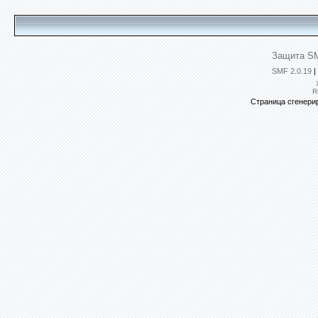
Защита SM
SMF 2.0.19
|
R
Страница сгенерир