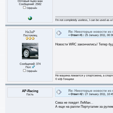
Оптовый пыво-ман
Сообщений: 2582
Оффлайн
I'm not completely useless, I can be used as a
Re: Некоторые новости из 
Ha3aP
«
Ответ #1 :
25 January 2011, 00:3
Постоялец
Новости WRC закончились! Тепер б
Сообщений: 374
Пол:
Оффлайн
Не машина ломается у спортсмена, а спор
© к/ф Гонщики
Re: Некоторые новости из 
AP-Racing
«
Ответ #2 :
27 January 2011, 10:4
Гость
Сева не поедет ЛеМан...
А еще на ралли Португалии за руле