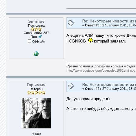
Re: Некоторые новости из 
Smirnov
«
Ответ #3 :
27 January 2011, 13:0
Постоялец
Сообщений: 387
А еще на АЛМ пишут что кроме Ди
Пол:
НОВИКОВ
который завязал.
Оффлайн
Срезай по полям ,срезай по холмам и будет
http://www.youtube.com/user/oleg1981smirnov
Re: Некоторые новости из 
Гарымыч
«
Ответ #4 :
27 January 2011, 13:1
Ветеран
Да, уговорили вроде =)
А што, кто-нибудь обсуждал замену
30000