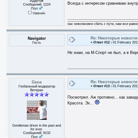
ИДаутов
Всегда с интересом сравниваю внутре
Сообщений: 1224
Пол:
Оффлайн
нас невозможно сбить с пути, нам все равно 
Re: Некоторые новости 
Navigator
«
Ответ #12 :
01 February 2011
Гость
Не знаю, на М-Спорт не был, а в Ве
Re: Некоторые новости 
Gena
«
Ответ #13 :
01 February 2011
Глобальный модератор
Ветеран
Посмотрел. Аж противно... как зави
Красота. Эх...
Gentleman driver in the past and
for ever.
Сообщений: 9132
Пол: