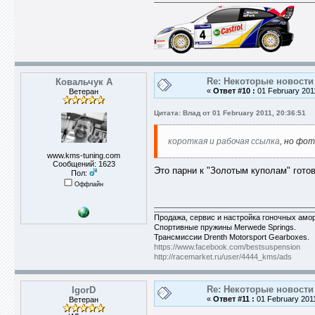
Re: Некоторые новости 
Ковальчук А
«
Ответ #10 :
01 February 2011
Ветеран
Цитата: Влад от 01 February 2011, 20:36:51
короткая и рабочая ссылка
, но фот
www.kms-tuning.com
Сообщений: 1623
Это парни к "Золотым куполам" гото
Пол:
Оффлайн
Продажа, сервис и настройка гоночных аморти
Спортивные пружины Merwede Springs.
Трансмиссии Drenth Motorsport Gearboxes.
https://www.facebook.com/bestsuspension
http://racemarket.ru/user/4444_kms/ads
Re: Некоторые новости 
IgorD
«
Ответ #11 :
01 February 2011
Ветеран