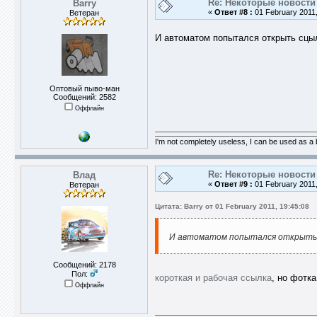
Re: Некоторые новости 
Barry
«
Ответ #8 :
01 February 2011,
Ветеран
И автоматом попытался открыть сцылк
Оптовый пыво-ман
Сообщений: 2582
Оффлайн
I'm not completely useless, I can be used as a
Re: Некоторые новости 
Влад
«
Ответ #9 :
01 February 2011,
Ветеран
Цитата: Barry от 01 February 2011, 19:45:08
И автоматом попытался открыть сц
Сообщений: 2178
Пол:
короткая и рабочая ссылка
, но фотка
Оффлайн