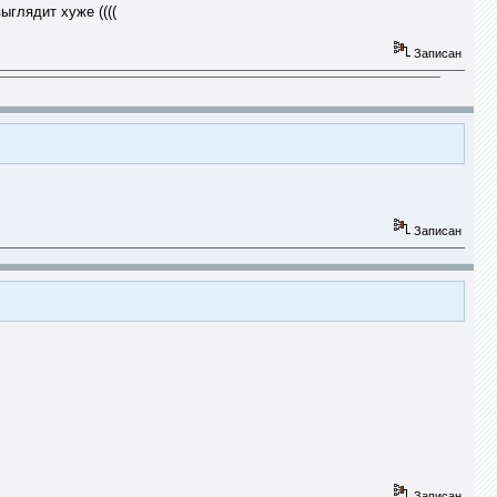
ыглядит хуже ((((
Записан
Записан
Записан