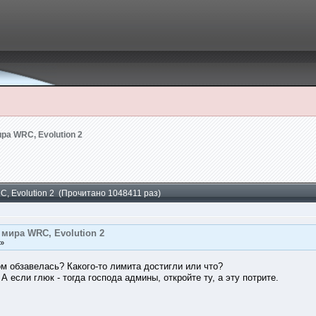
ра WRC, Evolution 2
, Evolution 2 (Прочитано 1048411 раз)
мира WRC, Evolution 2
 »
ом обзавелась? Какого-то лимита достигли или что?
А если глюк - тогда господа админы, откройте ту, а эту потрите.