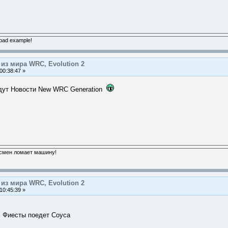
 bad example!
из мира WRC, Evolution 2
00:38:47 »
удут Новости New WRC Generation
тсмен ломает машину!
из мира WRC, Evolution 2
10:45:39 »
м Фиесты поедет Соуса