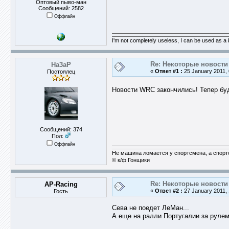
Оптовый пыво-ман
Сообщений: 2582
Оффлайн
I'm not completely useless, I can be used as a
Re: Некоторые новости 
Ha3aP
«
Ответ #1 :
25 January 2011, 
Постоялец
Новости WRC закончились! Тепер б
Сообщений: 374
Пол:
Оффлайн
Не машина ломается у спортсмена, а спор
© к/ф Гонщики
Re: Некоторые новости 
AP-Racing
«
Ответ #2 :
27 January 2011, 
Гость
Сева не поедет ЛеМан...
А еще на ралли Португалии за руле