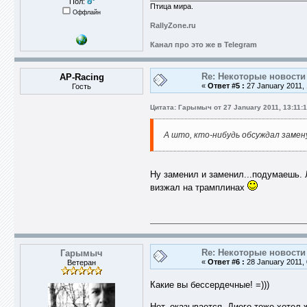
Пол:
Птица мира.
Оффлайн
RallyZone.ru
Канал про это же в Telegram
Re: Некоторые новости 
AP-Racing
«
Ответ #5 :
27 January 2011, 
Гость
Цитата: Гарымыч от 27 January 2011, 13:11:
А што, кто-нибудь обсуждал заме
Ну заменил и заменил...подумаешь. 
визжал на трамплинах
Re: Некоторые новости 
Гарымыч
«
Ответ #6 :
28 January 2011, 
Ветеран
Какие вы бессердечные! =)))
Нет, оказывается, Диего тоже хотел 