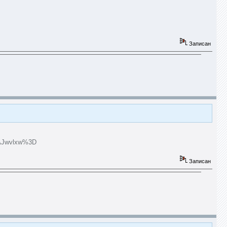
Записан
AJwvlxw%3D
Записан