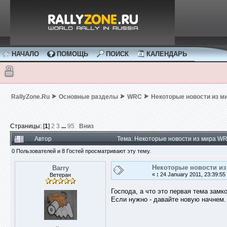
НАЧАЛО
ПОМОЩЬ
ПОИСК
КАЛЕНДАРЬ
RallyZone.Ru
Основные разделы
WRC
Некоторые новости из ми
Страницы: [
1
]
2
3
...
95
Вниз
Автор
Тема: Некоторые новости из мира WRC
0 Пользователей и 8 Гостей просматривают эту тему.
Некоторые новости из 
Barry
«
:
24 January 2011, 23:39:55
Ветеран
Господа, а что это первая тема замк
Если нужно - давайте новую начнем. 