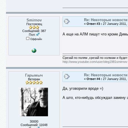
Re: Некоторые новости 
Smirnov
«
Ответ #3 :
27 January 2011, 
Постоялец
Сообщений: 387
А еще на АЛМ пишут что кроме Д
Пол:
Оффлайн
Срезай по полям ,срезай по холмам и будет
http://www.youtube.com/user/oleg1981smirnov
Re: Некоторые новости 
Гарымыч
«
Ответ #4 :
27 January 2011, 
Ветеран
Да, уговорили вроде =)
А што, кто-нибудь обсуждал замену
30000
Сообщений: 11648