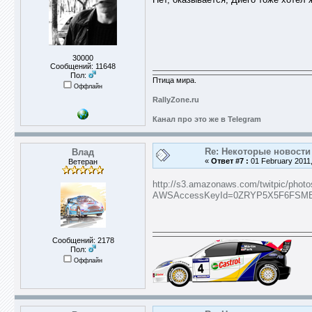
30000
Сообщений: 11648
Пол:
Птица мира.
Оффлайн
RallyZone.ru
Канал про это же в Telegram
Re: Некоторые новости 
Влад
«
Ответ #7 :
01 February 2011,
Ветеран
http://s3.amazonaws.com/twitpic/photo
AWSAccessKeyId=0ZRYP5X5F6FSMBC
Сообщений: 2178
Пол:
Оффлайн