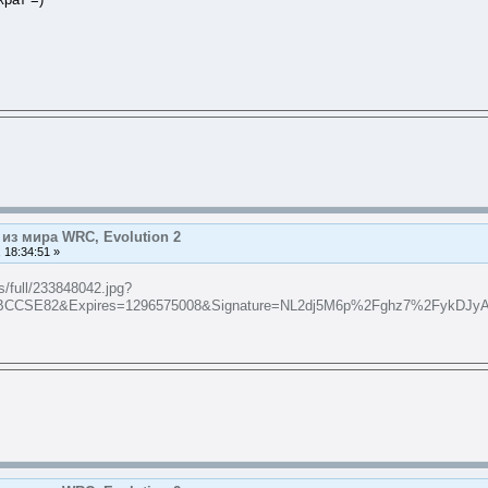
из мира WRC, Evolution 2
 18:34:51 »
s/full/233848042.jpg?
CSE82&Expires=1296575008&Signature=NL2dj5M6p%2Fghz7%2FykDJy