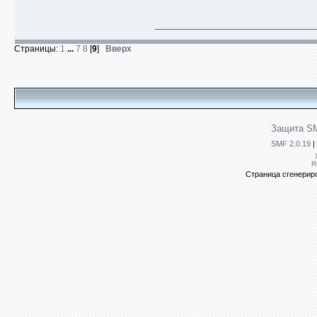
Страницы:
1
...
7
8
[
9
]
Вверх
Защита SM
SMF 2.0.19
|
R
Страница сгенериро