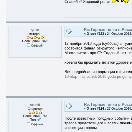
Спасибо!! Хороший ролик
Re: Горные гонки в Росс
yura
«
Ответ #123 :
24 October 2018,
Ветеран
Сообщений: 1028
17 ноября 2018 года (суббота) в Туа
Оффлайн
состоится финал открытого чемпиона
Много писать про СУ Садовый нет не
хотели бы промчать по этой дороге 
Вся подробная информация о финал
10-etap-final-ochkk-2018-goda-po-gorn
Re: Горные гонки в Росс
sochi
«
Ответ #124 :
27 October 2018,
Старожил
Сообщений: 764
После известных погодных событий в
Пол:
трасса предстоящего и всеми любим
Оффлайн
инспекции трассы.