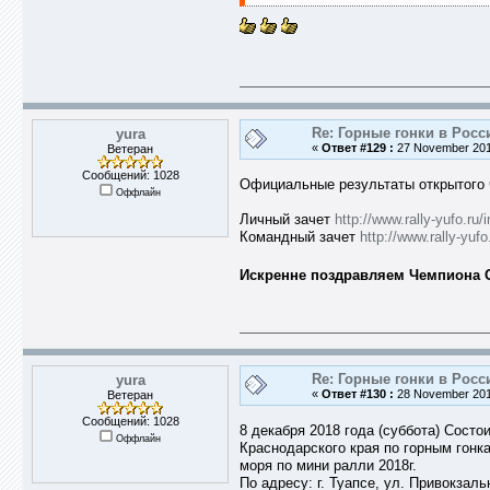
Re: Горные гонки в Росс
yura
«
Ответ #129 :
27 November 2018
Ветеран
Сообщений: 1028
Официальные результаты открытого ч
Оффлайн
Личный зачет
http://www.rally-yufo.ru
Командный зачет
http://www.rally-yu
Искренне поздравляем Чемпиона ОЧ
Re: Горные гонки в Росс
yura
«
Ответ #130 :
28 November 2018
Ветеран
Сообщений: 1028
8 декабря 2018 года (суббота) Состо
Оффлайн
Краснодарского края по горным гонк
моря по мини ралли 2018г.
По адресу: г. Туапсе, ул. Привокза