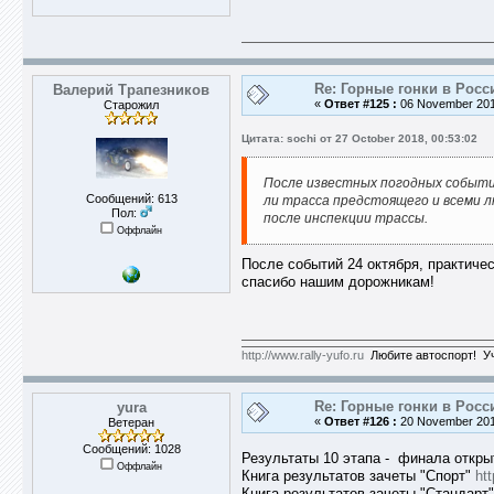
Re: Горные гонки в Росс
Валерий Трапезников
«
Ответ #125 :
06 November 2018
Старожил
Цитата: sochi от 27 October 2018, 00:53:02
После известных погодных событи
Сообщений: 613
ли трасса предстоящего и всеми 
Пол:
после инспекции трассы.
Оффлайн
После событий 24 октября, практиче
спасибо нашим дорожникам!
http://www.rally-yufo.ru
Любите автоспорт! Уч
Re: Горные гонки в Росс
yura
«
Ответ #126 :
20 November 2018
Ветеран
Сообщений: 1028
Результаты 10 этапа - финала откры
Оффлайн
Книга результатов зачеты "Спорт"
ht
Книга результатов зачеты "Стандарт