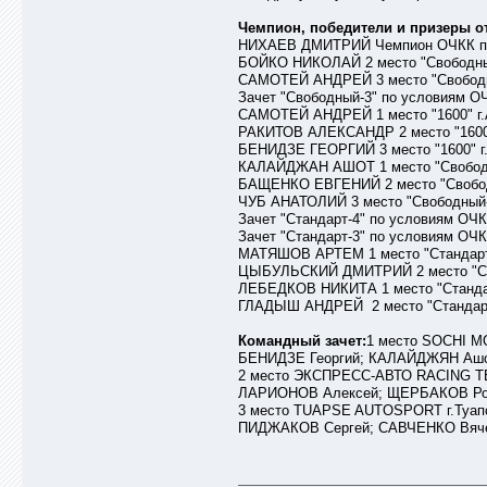
Чемпион, победители и призеры от
НИХАЕВ ДМИТРИЙ Чемпион ОЧКК по го
БОЙКО НИКОЛАЙ 2 место "Свободный
САМОТЕЙ АНДРЕЙ 3 место "Свободн
Зачет "Свободный-3" по условиям ОЧ
САМОТЕЙ АНДРЕЙ 1 место "1600" г.
РАКИТОВ АЛЕКСАНДР 2 место "1600"
БЕНИДЗЕ ГЕОРГИЙ 3 место "1600" г
КАЛАЙДЖАН АШОТ 1 место "Свободн
БАЩЕНКО ЕВГЕНИЙ 2 место "Свобод
ЧУБ АНАТОЛИЙ 3 место "Свободный-1
Зачет "Стандарт-4" по условиям ОЧКК
Зачет "Стандарт-3" по условиям ОЧКК
МАТЯШОВ АРТЕМ 1 место "Стандарт-
ЦЫБУЛЬСКИЙ ДМИТРИЙ 2 место "Ста
ЛЕБЕДКОВ НИКИТА 1 место "Стандар
ГЛАДЫШ АНДРЕЙ 2 место "Стандарт-
Командный зачет:
1 место SOCHI M
БЕНИДЗЕ Георгий; КАЛАЙДЖЯН Ашо
2 место ЭКСПРЕСС-АВТО RACING TEA
ЛАРИОНОВ Алексей; ЩЕРБАКОВ Род
3 место TUAPSE AUTOSPORT г.Туапс
ПИДЖАКОВ Сергей; САВЧЕНКО Вяче