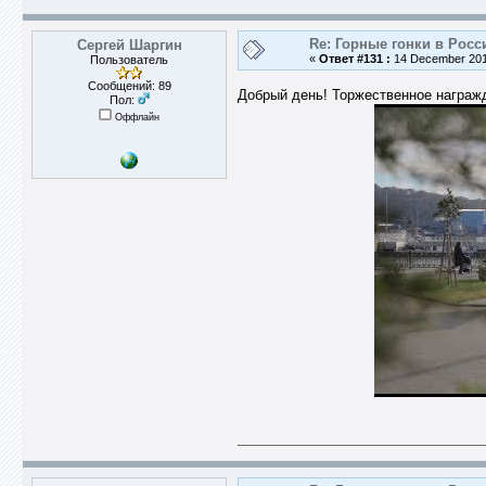
Re: Горные гонки в Росс
Сергей Шаргин
«
Ответ #131 :
14 December 2018
Пользователь
Сообщений: 89
Добрый день! Торжественное награж
Пол:
Оффлайн