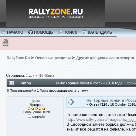
НАЧАЛО
ПОМОЩЬ
ПОИСК
КАЛЕНДАРЬ
RallyZone.Ru
Основные разделы
Другие дисциплины автоспорта
Страницы:
1
...
7
8
[
9
]
Вниз
Автор
Тема: Горные гонки в России 2018 года (Проч
0 Пользователей и 1 Гость просматривают эту тему.
Re: Горные гонки в Росс
yura
«
Ответ #120 :
18 October 2018,
Ветеран
Сообщений: 1028
Положение пилотов в открытом Чемпи
Оффлайн
http://www.rally-yufo.ru/images/rez_gg
В Свободном зачете борьба должна б
значит все решится на финале, на о