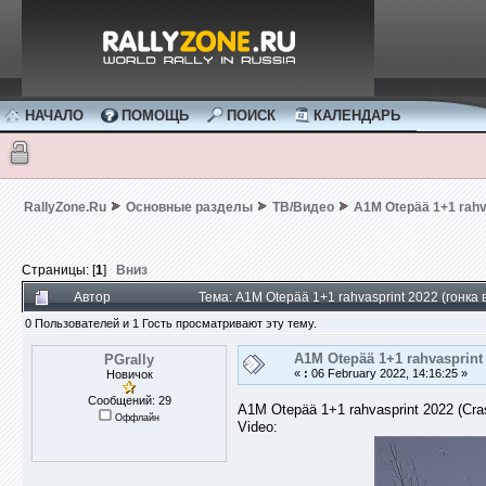
НАЧАЛО
ПОМОЩЬ
ПОИСК
КАЛЕНДАРЬ
RallyZone.Ru
Основные разделы
ТВ/Видео
A1M Otepää 1+1 rahva
Страницы: [
1
]
Вниз
Автор
Тема: A1M Otepää 1+1 rahvasprint 2022 (гонкa
0 Пользователей и 1 Гость просматривают эту тему.
A1M Otepää 1+1 rahvasprint 
PGrally
«
:
06 February 2022, 14:16:25 »
Новичок
Сообщений: 29
A1M Otepää 1+1 rahvasprint 2022 (Cra
Оффлайн
Video: