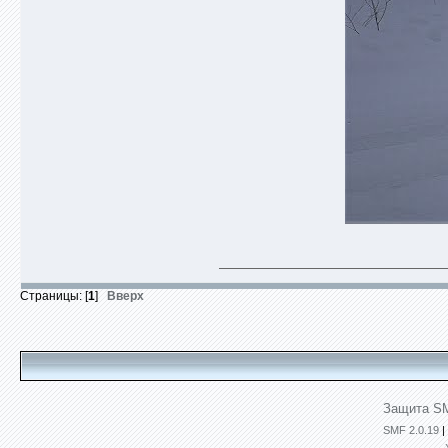
Страницы: [
1
]
Вверх
Защита SM
SMF 2.0.19
|