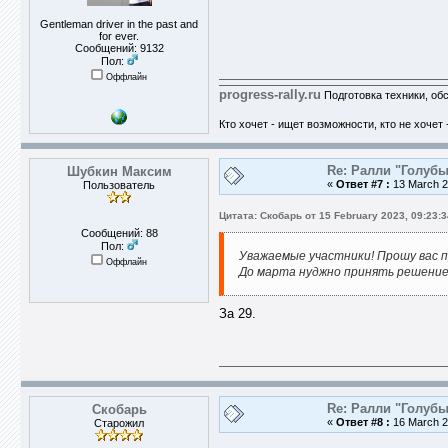
Gentleman driver in the past and
for ever.
Сообщений: 9132
Пол:
Оффлайн
progress-rally.ru
Подготовка техники, об
Кто хочет - ищет возможности, кто не хочет 
Re: Ралли "Голубы
Шубкин Максим
«
Ответ #7 :
13 March 2
Пользователь
Цитата: Скобарь от 15 February 2023, 09:23:3
Сообщений: 88
Пол:
Уважаемые участники! Прошу вас 
Оффлайн
До марта нуджно принять решение
За 29.
Re: Ралли "Голубы
Скобарь
«
Ответ #8 :
16 March 2
Старожил