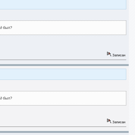
од был?
Записан
од был?
Записан