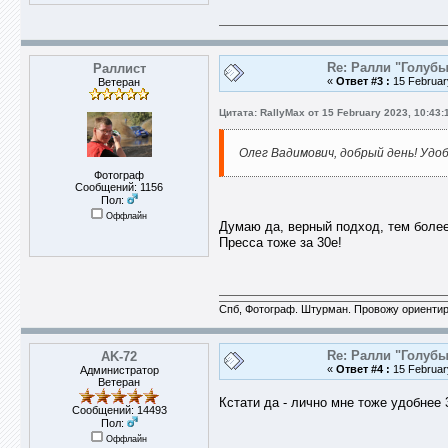
Re: Ралли "Голубы
Раллист
«
Ответ #3 :
15 February
Ветеран
Цитата: RallyMax от 15 February 2023, 10:43:
Олег Вадимович, добрый день! Удоб
Фотограф
Сообщений: 1156
Пол:
Оффлайн
Думаю да, верный подход, тем более
Пресса тоже за 30е!
Спб, Фотограф. Штурман. Провожу ориентир
Re: Ралли "Голубы
AK-72
«
Ответ #4 :
15 February
Администратор
Ветеран
Кстати да - лично мне тоже удобнее 
Сообщений: 14493
Пол:
Оффлайн