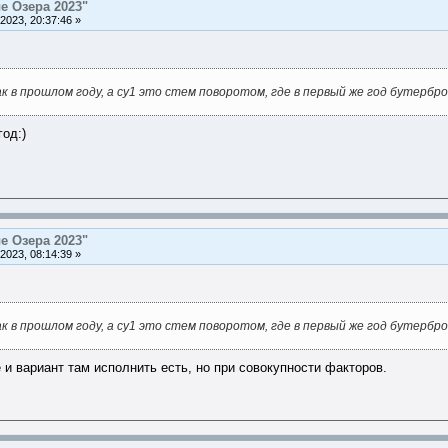
е Озера 2023"
2023, 20:37:46 »
к в прошлом году, а су1 это стем поворотом, где в первый же год бутербр
год:)
е Озера 2023"
2023, 08:14:39 »
к в прошлом году, а су1 это стем поворотом, где в первый же год бутербр
 и вариант там исполнить есть, но при совокупности факторов.