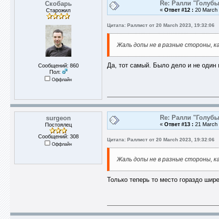
Re: Ралли "Голубы
Скобарь
«
Ответ #12 :
20 March 
Старожил
Цитата: Раллист от 20 March 2023, 19:32:06
Жаль допы не в разные стороны, ка
Да, тот самый. Было дело и не один 
Сообщений: 860
Пол:
Оффлайн
Re: Ралли "Голубы
surgeon
«
Ответ #13 :
21 March 
Постоялец
Сообщений: 308
Цитата: Раллист от 20 March 2023, 19:32:06
Оффлайн
Жаль допы не в разные стороны, ка
Только теперь то место гораздо шире