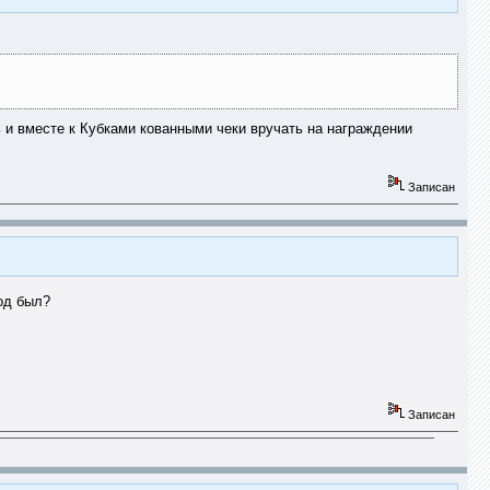
ь и вместе к Кубками кованными чеки вручать на награждении
Записан
род был?
Записан