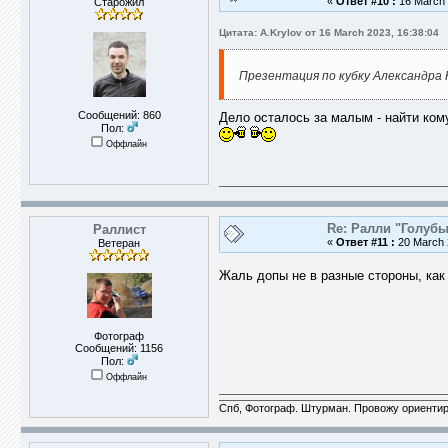
«
Ответ #10 :
16 March 
Старожил
Цитата: A.Krylov от 16 March 2023, 16:38:04
Презентация по кубку Александра
Сообщений: 860
Дело осталось за малым - найти ком
Пол:
Оффлайн
Re: Ралли "Голубы
Раллист
«
Ответ #11 :
20 March 
Ветеран
Жаль допы не в разные стороны, как 
Фотограф
Сообщений: 1156
Пол:
Оффлайн
Спб, Фотограф. Штурман. Провожу ориентир