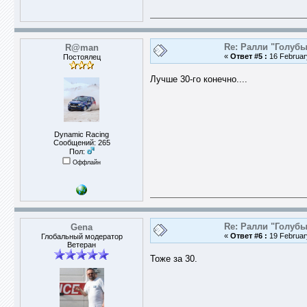
Re: Ралли "Голубы
R@man
«
Ответ #5 :
16 February
Постоялец
Лучше 30-го конечно....
Dynamic Racing
Сообщений: 265
Пол:
Оффлайн
Re: Ралли "Голубы
Gena
«
Ответ #6 :
19 February
Глобальный модератор
Ветеран
Тоже за 30.