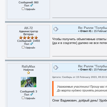
Сообщений: 860
Пол:
Оффлайн
Re: Ралли "Голубы
AK-72
«
Ответ #1 :
15 February
Администратор
Ветеран
Чтобы получить объективные ответы 
Сообщений: 14493
(да и в соцсетях) далеко не все пот
Пол:
Оффлайн
Re: Ралли "Голубы
RallyMax
«
Ответ #2 :
15 February
Новичок
Цитата: Скобарь от 15 February 2023, 09:23:3
Уважаемые участники! Прошу вас 
До марта нуджно принять решение
Сообщений: 3
Пол:
Оффлайн
Олег Вадимович, добрый день! Удобн