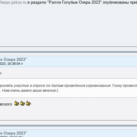
faspo.pskov.ru
в разделе "Ралли Голубые Озера 2023" опубликованы при
е Озера 2023"
023, 16:38:04 »
4
принять участие в опросе по датам проведения соревнования. Гонку пр
. Нам очень важно ваше мнение:)
евского
е Озера 2023"