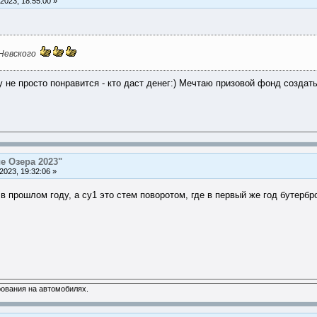
2023, 18:55:00 »
 Невского
у не просто понравится - кто даст денег:) Мечтаю призовой фонд создат
е Озера 2023"
2023, 19:32:06 »
в прошлом году, а су1 это стем поворотом, где в первый же год бутерб
ования на автомобилях.