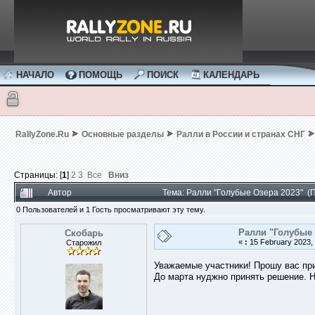
НАЧАЛО
ПОМОЩЬ
ПОИСК
КАЛЕНДАРЬ
RallyZone.Ru
Основные разделы
Ралли в России и странах СНГ
Страницы: [
1
]
2
3
Все
Вниз
Автор
Тема: Ралли "Голубые Озера 2023" (
0 Пользователей и 1 Гость просматривают эту тему.
Ралли "Голубые 
Скобарь
«
:
15 February 2023, 
Старожил
Уважаемые участники! Прошу вас п
До марта нуджно принять решение. 