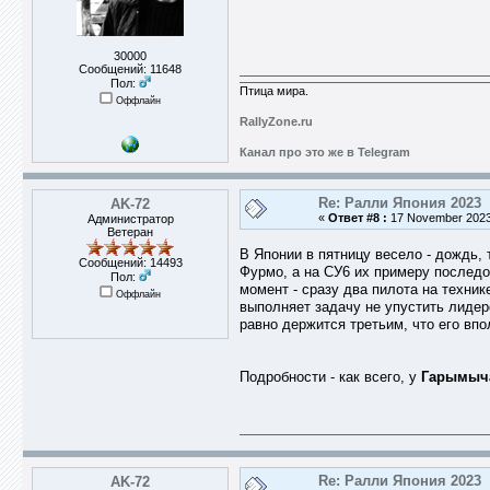
30000
Сообщений: 11648
Пол:
Птица мира.
Оффлайн
RallyZone.ru
Канал про это же в Telegram
Re: Ралли Япония 2023
AK-72
«
Ответ #8 :
17 November 2023,
Администратор
Ветеран
В Японии в пятницу весело - дождь, 
Сообщений: 14493
Фурмо, а на СУ6 их примеру послед
Пол:
момент - сразу два пилота на техник
Оффлайн
выполняет задачу не упустить лидерс
равно держится третьим, что его впо
Подробности - как всего, у
Гарымыч
Re: Ралли Япония 2023
AK-72