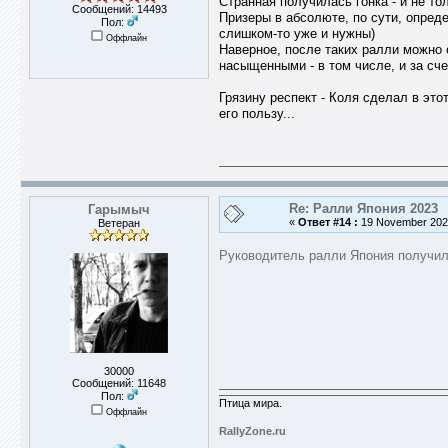
Странная получилась гонка - и не то
Сообщений: 14493
Призеры в абсолюте, по сути, опред
Пол:
слишком-то уже и нужны)
Оффлайн
Наверное, после таких ралли можно
насыщенными - в том числе, и за сч
Грязину респект - Коля сделал в это
его пользу...
Re: Ралли Япония 2023
Гарымыч
«
Ответ #14 :
19 November 2023
Ветеран
Руководитель ралли Япония получил
30000
Сообщений: 11648
Пол:
Птица мира.
Оффлайн
RallyZone.ru