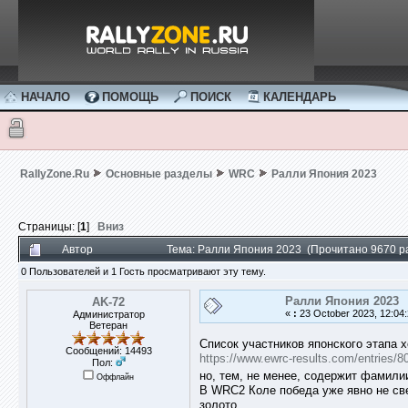
НАЧАЛО
ПОМОЩЬ
ПОИСК
КАЛЕНДАРЬ
RallyZone.Ru
Основные разделы
WRC
Ралли Япония 2023
Страницы: [
1
]
Вниз
Автор
Тема: Ралли Япония 2023 (Прочитано 9670 р
0 Пользователей и 1 Гость просматривают эту тему.
Ралли Япония 2023
AK-72
«
:
23 October 2023, 12:04:
Администратор
Ветеран
Список участников японского этапа 
Сообщений: 14493
https://www.ewrc-results.com/entries/8
Пол:
но, тем, не менее, содержит фамил
Оффлайн
В WRC2 Коле победа уже явно не све
золото.