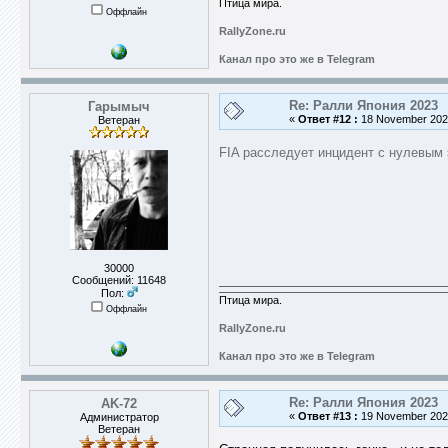
Птица мира.
Оффлайн
RallyZone.ru
Канал про это же в Telegram
Re: Ралли Япония 2023
Гарымыч
«
Ответ #12 :
18 November 2023
Ветеран
FIA расследует инцидент с нулевым
30000
Сообщений: 11648
Пол:
Птица мира.
Оффлайн
RallyZone.ru
Канал про это же в Telegram
Re: Ралли Япония 2023
AK-72
«
Ответ #13 :
19 November 2023
Администратор
Ветеран