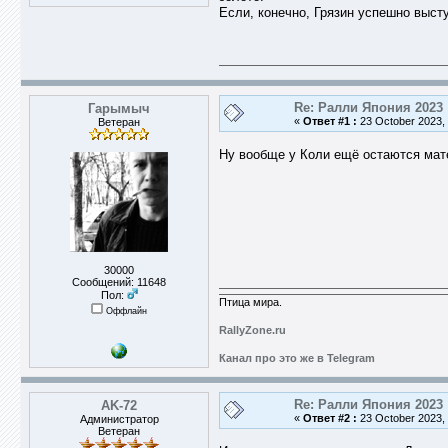
Если, конечно, Грязин успешно выст
Re: Ралли Япония 2023
Гарымыч
«
Ответ #1 :
23 October 2023, 
Ветеран
Ну вообще у Коли ещё остаются мате
30000
Сообщений: 11648
Пол:
Птица мира.
Оффлайн
RallyZone.ru
Канал про это же в Telegram
Re: Ралли Япония 2023
AK-72
«
Ответ #2 :
23 October 2023, 
Администратор
Ветеран