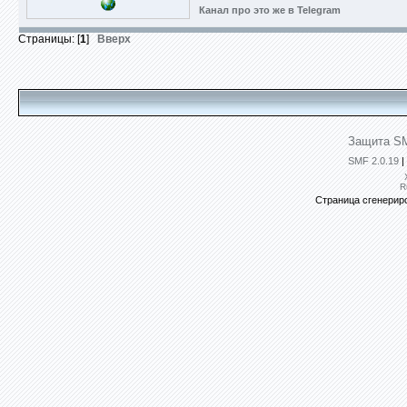
Канал про это же в Telegram
Страницы: [
1
]
Вверх
Защита SM
SMF 2.0.19
|
R
Страница сгенериро