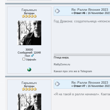
Re: Ралли Япония 2023
Гарымыч
«
Ответ #6 :
16 November 2023,
Ветеран
Год Дракона: создательница «японск
30000
Сообщений: 11648
Пол:
Птица мира.
Оффлайн
RallyZone.ru
Канал про это же в Telegram
Re: Ралли Япония 2023
Гарымыч
«
Ответ #7 :
16 November 2023,
Ветеран
«Я на такой в ралли начинал». Кает