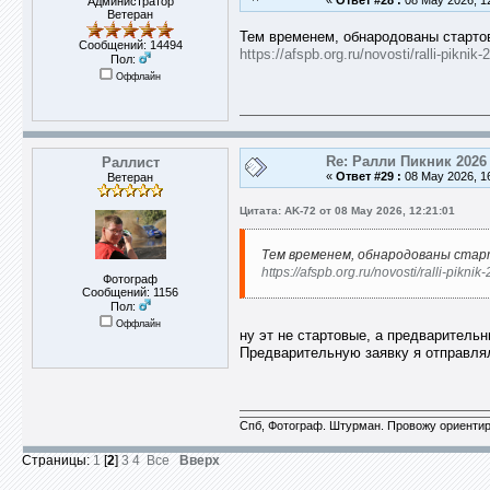
«
Ответ #28 :
08 May 2026, 12
Администратор
Ветеран
Тем временем, обнародованы старто
Сообщений: 14494
https://afspb.org.ru/novosti/ralli-pik
Пол:
Оффлайн
Re: Ралли Пикник 2026
Раллист
«
Ответ #29 :
08 May 2026, 16
Ветеран
Цитата: AK-72 от 08 May 2026, 12:21:01
Тем временем, обнародованы стар
https://afspb.org.ru/novosti/ralli-p
Фотограф
Сообщений: 1156
Пол:
Оффлайн
ну эт не стартовые, а предварительн
Предварительную заявку я отправлял,
Спб, Фотограф. Штурман. Провожу ориентир
Страницы:
1
[
2
]
3
4
Все
Вверх