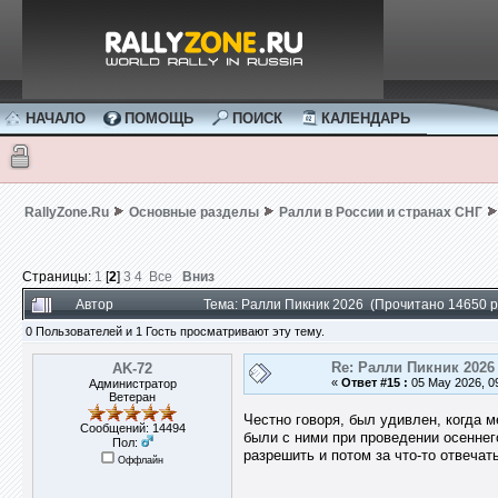
НАЧАЛО
ПОМОЩЬ
ПОИСК
КАЛЕНДАРЬ
RallyZone.Ru
Основные разделы
Ралли в России и странах СНГ
Страницы:
1
[
2
]
3
4
Все
Вниз
Автор
Тема: Ралли Пикник 2026 (Прочитано 14650 р
0 Пользователей и 1 Гость просматривают эту тему.
Re: Ралли Пикник 2026
AK-72
«
Ответ #15 :
05 May 2026, 09
Администратор
Ветеран
Честно говоря, был удивлен, когда 
Сообщений: 14494
были с ними при проведении осеннего
Пол:
разрешить и потом за что-то отвечат
Оффлайн