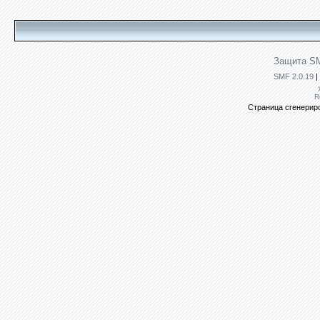
Защита SM
SMF 2.0.19
|
R
Страница сгенериро