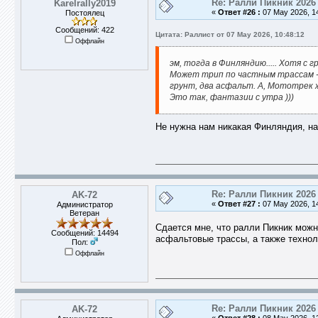
Re: Ралли Пикник 2026
Karelrally2019
«
Ответ #26 :
07 May 2026, 14
Постоялец
Сообщений: 422
Цитата: Раллист от 07 May 2026, 10:48:12
Оффлайн
эм, тогда в Финляндию..... Хотя с 
Может трип по частным трассам - 
грунт, два асфальт. А, Мототрек ж
Это так, фантазии с утра )))
Не нужна нам никакая Финляндия, нас
Re: Ралли Пикник 2026
AK-72
«
Ответ #27 :
07 May 2026, 14
Администратор
Ветеран
Сдается мне, что ралли Пикник можн
Сообщений: 14494
асфальтовые трассы, а также технол
Пол:
Оффлайн
Re: Ралли Пикник 2026
AK-72