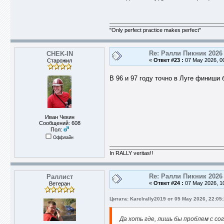
"Only perfect practice makes perfect"
Re: Ралли Пикник 2026
CHEK-IN
«
Ответ #23 :
07 May 2026, 00
Старожил
В 96 и 97 году точно в Луге финиши 
Иван Чекин
Сообщений: 608
Пол:
Оффлайн
In RALLY veritas!!
Re: Ралли Пикник 2026
Раллист
«
Ответ #24 :
07 May 2026, 10
Ветеран
Цитата: Karelrally2019 от 05 May 2026, 22:05
Да хоть где, лишь бы проблем с со