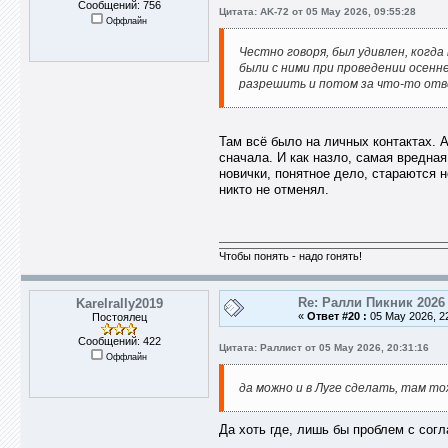
Сообщений: 756
Цитата: AK-72 от 05 May 2026, 09:55:28
Оффлайн
Честно говоря, был удивлен, когд
были с ними при проведении осенне
разрешить и потом за что-то отве
Там всё было на личных контактах. 
сначала. И как назло, самая вредная 
новички, понятное дело, стараются н
никто не отменял.
Чтобы понять - надо гонять!
Re: Ралли Пикник 2026
Karelrally2019
«
Ответ #20 :
05 May 2026, 22
Постоялец
Сообщений: 422
Цитата: Раллист от 05 May 2026, 20:31:16
Оффлайн
да можно и в Луге сделать, там то
Да хоть где, лишь бы проблем с сог