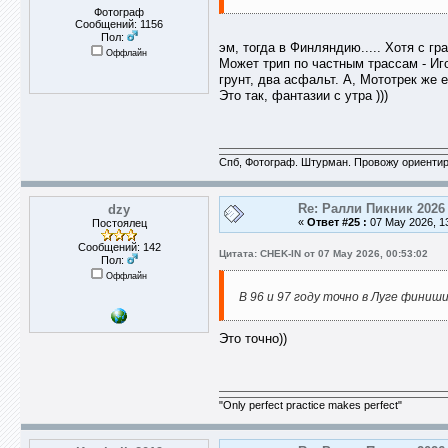
Фотограф
Сообщений: 1156
Пол:
эм, тогда в Финляндию..... Хотя с гр
Оффлайн
Может трип по частным трассам - Иг
грунт, два асфальт. А, Мототрек же е
Это так, фантазии с утра )))
Спб, Фотограф. Штурман. Провожу ориентир
Re: Ралли Пикник 2026
dzy
«
Ответ #25 :
07 May 2026, 13
Постоялец
Сообщений: 142
Цитата: CHEK-IN от 07 May 2026, 00:53:02
Пол:
Оффлайн
В 96 и 97 году точно в Луге финиши
Это точно))
"Only perfect practice makes perfect"