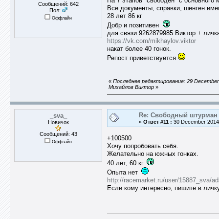
На 7 этапов "свободен" с основного 
Сообщений: 642
Все документы, справки, шенген име
Пол:
28 лет 86 кг
Оффлайн
Добр и позитивен
для связи 9262879985 Виктор + личка
https://vk.com/mikhaylov.viktor
накат более 40 гонок.
Репост приветствуется
«
Последнее редактирование: 29 December 
Михайлов Виктор
»
Re: Свободный штурман -
_sva_
«
Ответ #11 :
30 December 2014,
Новичок
Сообщений: 43
+100500
Оффлайн
Хочу попробовать себя.
Желательно на южных гонках.
40 лет, 60 кг.
Опыта нет
http://racemarket.ru/user/15887_sva/ad
Если кому интересно, пишите в личк