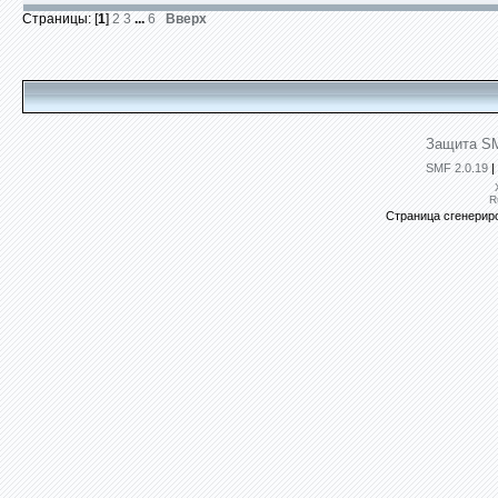
Страницы: [
1
]
2
3
...
6
Вверх
Защита SM
SMF 2.0.19
|
R
Страница сгенериро