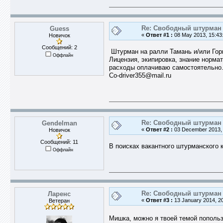
Re: Свободный штурман -
Guess
«
Ответ #1 :
08 May 2013, 15:43
Новичок
Сообщений: 2
Штурман на ралли Тамань и/или Горн
Оффлайн
Лицензия, экипировка, знание норма
расходы оплачиваю самостоятел​ьно
Co-driver35​5@mail.ru
Re: Свободный штурман -
Gendelman
«
Ответ #2 :
03 December 2013, 
Новичок
Сообщений: 11
В поисках вакантного штурманского 
Оффлайн
Re: Свободный штурман -
Ларенс
«
Ответ #3 :
13 January 2014, 20
Ветеран
Мишка, можно я твоей темой попол