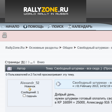
НАЧАЛО
ПОМОЩЬ
ПОИСК
КАЛЕНДАРЬ
RallyZone.Ru
Основные разделы
Общее
Свободный штурман - в
Страницы: [
1
]
2
3
...
6
Вниз
Автор
Тема: Свободный штурман - все сюда ;) (Про
0 Пользователей и 2 Гостей просматривают эту тему.
Свободный штурман - вс
Alexandr_52
«
:
01 February 2013, 14:52:19 
Новичок
Сообщений: 1
Добрый день,
Оффлайн
нужен штурман готовый оплатить сво
в КР 1600Н = 25000, Александр 916 