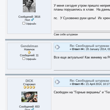
У меня сегодня утром пришло неприят
планы порушились в хлам. На данны
Сообщений: 3816
пс. У Суховенко руки целы! Их хр
Пол:
Оффлайн
Сам себе штурман
Re: Свободный штурман -
Gendelman
«
Ответ #4 :
20 January 2014, 01
Новичок
Сообщений: 11
Все еще актуально! Как миниму на Ро
Оффлайн
Re: Свободный штурман -
DICK
«
Ответ #5 :
21 April 2014, 10:17
Старожил
Свободен на "Горные вершины" и "Гел
Сообщений: 653
Пол: