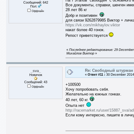
На 7 этапов "свободен" с основного 
Сообщений: 642
Все документы, справки, шенген име
Пол:
28 лет 86 кг
Оффлайн
Добр и позитивен
для связи 9262879985 Виктор + личка
https://vk.com/mikhaylov.viktor
накат более 40 гонок.
Репост приветствуется
«
Последнее редактирование: 29 December 
Михайлов Виктор
»
Re: Свободный штурман -
_sva_
«
Ответ #11 :
30 December 2014,
Новичок
Сообщений: 43
+100500
Оффлайн
Хочу попробовать себя.
Желательно на южных гонках.
40 лет, 60 кг.
Опыта нет
http://racemarket.ru/user/15887_sva/ad
Если кому интересно, пишите в личк