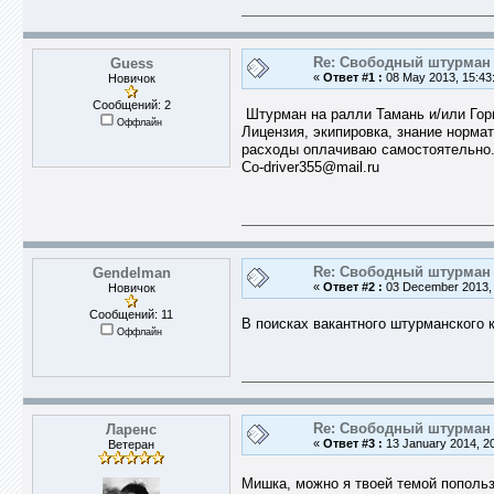
Re: Свободный штурман -
Guess
«
Ответ #1 :
08 May 2013, 15:43
Новичок
Сообщений: 2
Штурман на ралли Тамань и/или Горн
Оффлайн
Лицензия, экипировка, знание норма
расходы оплачиваю самостоятел​ьно
Co-driver35​5@mail.ru
Re: Свободный штурман -
Gendelman
«
Ответ #2 :
03 December 2013, 
Новичок
Сообщений: 11
В поисках вакантного штурманского 
Оффлайн
Re: Свободный штурман -
Ларенс
«
Ответ #3 :
13 January 2014, 20
Ветеран
Мишка, можно я твоей темой попол