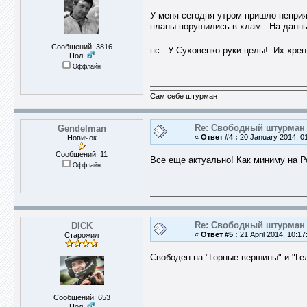
У меня сегодня утром пришло неприят
планы порушились в хлам. На данны
Сообщений: 3816
пс. У Суховенко руки целы! Их хр
Пол:
Оффлайн
Сам себе штурман
Re: Свободный штурман -
Gendelman
«
Ответ #4 :
20 January 2014, 01
Новичок
Сообщений: 11
Все еще актуально! Как миниму на Ро
Оффлайн
Re: Свободный штурман -
DICK
«
Ответ #5 :
21 April 2014, 10:17
Старожил
Свободен на "Горные вершины" и "Гел
Сообщений: 653
Пол: