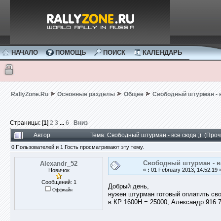
НАЧАЛО
ПОМОЩЬ
ПОИСК
КАЛЕНДАРЬ
RallyZone.Ru
Основные разделы
Общее
Свободный штурман - в
Страницы: [
1
]
2
3
...
6
Вниз
Автор
Тема: Свободный штурман - все сюда ;) (Про
0 Пользователей и 1 Гость просматривают эту тему.
Свободный штурман - вс
Alexandr_52
«
:
01 February 2013, 14:52:19 
Новичок
Сообщений: 1
Добрый день,
Оффлайн
нужен штурман готовый оплатить сво
в КР 1600Н = 25000, Александр 916 