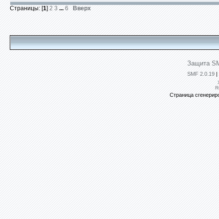
Страницы: [
1
]
2
3
...
6
Вверх
Защита SM
SMF 2.0.19
|
R
Страница сгенериро