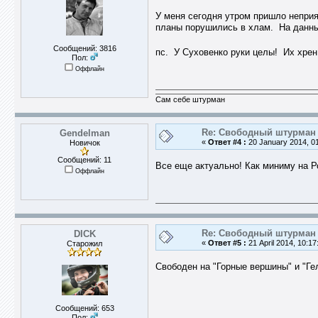
У меня сегодня утром пришло неприят
планы порушились в хлам. На данны
Сообщений: 3816
пс. У Суховенко руки целы! Их хр
Пол:
Оффлайн
Сам себе штурман
Re: Свободный штурман -
Gendelman
«
Ответ #4 :
20 January 2014, 01
Новичок
Сообщений: 11
Все еще актуально! Как миниму на Ро
Оффлайн
Re: Свободный штурман -
DICK
«
Ответ #5 :
21 April 2014, 10:17
Старожил
Свободен на "Горные вершины" и "Гел
Сообщений: 653
Пол: