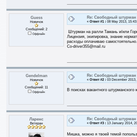
Re: Свободный штурман -
Guess
«
Ответ #1 :
08 May 2013, 15:43
Новичок
Сообщений: 2
Штурман на ралли Тамань и/или Горн
Оффлайн
Лицензия, экипировка, знание норма
расходы оплачиваю самостоятел​ьно
Co-driver35​5@mail.ru
Re: Свободный штурман -
Gendelman
«
Ответ #2 :
03 December 2013, 
Новичок
Сообщений: 11
В поисках вакантного штурманского 
Оффлайн
Re: Свободный штурман -
Ларенс
«
Ответ #3 :
13 January 2014, 20
Ветеран
Мишка, можно я твоей темой попол