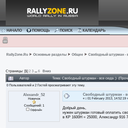
НАЧАЛО
ПОМОЩЬ
ПОИСК
КАЛЕНДАРЬ
RallyZone.Ru
Основные разделы
Общее
Свободный штурман - в
Страницы: [
1
]
2
3
...
6
Вниз
Автор
Тема: Свободный штурман - все сюда ;) (Про
0 Пользователей и 2 Гостей просматривают эту тему.
Свободный штурман - вс
Alexandr_52
«
:
01 February 2013, 14:52:19 
Новичок
Сообщений: 1
Добрый день,
Оффлайн
нужен штурман готовый оплатить сво
в КР 1600Н = 25000, Александр 916 