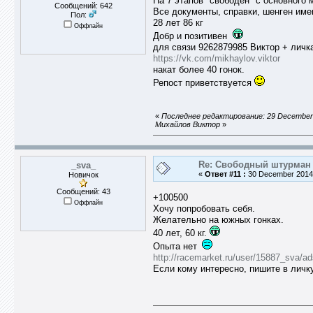
На 7 этапов "свободен" с основного 
Сообщений: 642
Все документы, справки, шенген име
Пол:
28 лет 86 кг
Оффлайн
Добр и позитивен
для связи 9262879985 Виктор + личка
https://vk.com/mikhaylov.viktor
накат более 40 гонок.
Репост приветствуется
«
Последнее редактирование: 29 December 
Михайлов Виктор
»
Re: Свободный штурман -
_sva_
«
Ответ #11 :
30 December 2014,
Новичок
Сообщений: 43
+100500
Оффлайн
Хочу попробовать себя.
Желательно на южных гонках.
40 лет, 60 кг.
Опыта нет
http://racemarket.ru/user/15887_sva/ad
Если кому интересно, пишите в личк