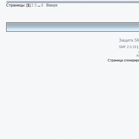
Страницы: [
1
]
2
3
...
6
Вверх
Защита SM
SMF 2.0.19
|
R
Страница сгенериро