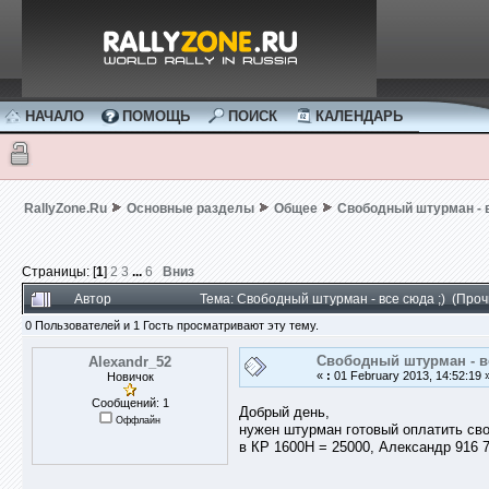
НАЧАЛО
ПОМОЩЬ
ПОИСК
КАЛЕНДАРЬ
RallyZone.Ru
Основные разделы
Общее
Свободный штурман - в
Страницы: [
1
]
2
3
...
6
Вниз
Автор
Тема: Свободный штурман - все сюда ;) (Про
0 Пользователей и 1 Гость просматривают эту тему.
Свободный штурман - вс
Alexandr_52
«
:
01 February 2013, 14:52:19 
Новичок
Сообщений: 1
Добрый день,
Оффлайн
нужен штурман готовый оплатить сво
в КР 1600Н = 25000, Александр 916 