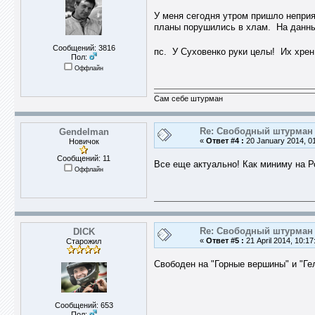
У меня сегодня утром пришло неприят
планы порушились в хлам. На данны
Сообщений: 3816
пс. У Суховенко руки целы! Их хр
Пол:
Оффлайн
Сам себе штурман
Re: Свободный штурман -
Gendelman
«
Ответ #4 :
20 January 2014, 01
Новичок
Сообщений: 11
Все еще актуально! Как миниму на Ро
Оффлайн
Re: Свободный штурман -
DICK
«
Ответ #5 :
21 April 2014, 10:17
Старожил
Свободен на "Горные вершины" и "Гел
Сообщений: 653
Пол: