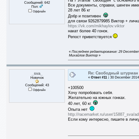
На 7 этапов "свободен" с основного 
Сообщений: 642
Все документы, справки, шенген име
Пол:
28 лет 86 кг
Оффлайн
Добр и позитивен
для связи 9262879985 Виктор + личка
https://vk.com/mikhaylov.viktor
накат более 40 гонок.
Репост приветствуется
«
Последнее редактирование: 29 December 
Михайлов Виктор
»
Re: Свободный штурман -
_sva_
«
Ответ #11 :
30 December 2014,
Новичок
Сообщений: 43
+100500
Оффлайн
Хочу попробовать себя.
Желательно на южных гонках.
40 лет, 60 кг.
Опыта нет
http://racemarket.ru/user/15887_sva/ad
Если кому интересно, пишите в личк