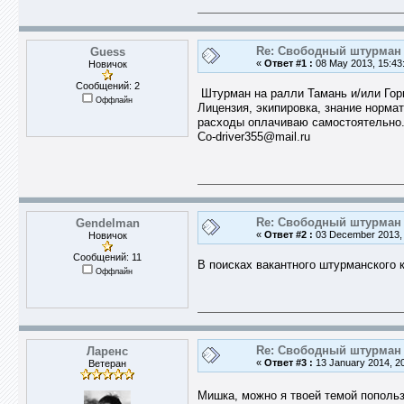
Re: Свободный штурман -
Guess
«
Ответ #1 :
08 May 2013, 15:43
Новичок
Сообщений: 2
Штурман на ралли Тамань и/или Горн
Оффлайн
Лицензия, экипировка, знание норма
расходы оплачиваю самостоятел​ьно
Co-driver35​5@mail.ru
Re: Свободный штурман -
Gendelman
«
Ответ #2 :
03 December 2013, 
Новичок
Сообщений: 11
В поисках вакантного штурманского 
Оффлайн
Re: Свободный штурман -
Ларенс
«
Ответ #3 :
13 January 2014, 20
Ветеран
Мишка, можно я твоей темой попол