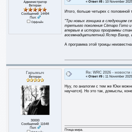
«
Ответ #8 :
10 November 2025,
Администратор
Ветеран
Итого, больше четырех с половиной 
Сообщений: 14494
Пол:
"Три новых гонщика в следующем сез
Оффлайн
третьего поколения Сётаро Гото и
впервые в истории программы стане
восемнадцатилетний Яспер Вахер, в
А программа этой троицы неизвестна
Re: WRC 2026 - новости 
Гарымыч
«
Ответ #9 :
11 November 2025,
Ветеран
Нуу, по аналогии с тем же Юки можн
научатся). Но это так, домыслы, кон
30000
Сообщений: 11648
Пол:
Птица мира.