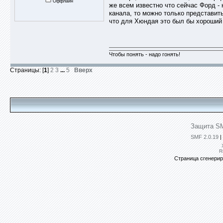
Оффлайн
же всем известно что сейчас Форд -
канала, то можно только представить
что для Хюндая это был бы хороший 
Чтобы понять - надо гонять!
Страницы: [
1
]
2
3
...
5
Вверх
Защита SM
SMF 2.0.19
|
R
Страница сгенериро