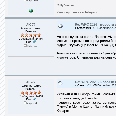
Оффлайн
RallyZone.ru
Канал про это же в Telegram
Re: WRC 2026 - новости 
AK-72
«
Ответ #10 :
01 December 2025
Администратор
Ветеран
На французском ралли National Hiver
Сообщений: 14494
многих спортсменов перед ралли Мон
Пол:
Адриен Фурмо (Hyundai i20 N Rally1) 
Оффлайн
Альпийская гонка пройдет 6-7 декаб
километров. С перерывами на сервис
Re: WRC 2026 - новости 
AK-72
«
Ответ #11 :
05 December 2025
Администратор
Ветеран
Испанец Дани Сордо, финн Эсапекка
Сообщений: 14494
составе команды Hyundai
Пол:
Пэддон откроет сезон за рулем трет
Оффлайн
Фурмо) в Монте-Карло, Лаппи будет 
Канарах