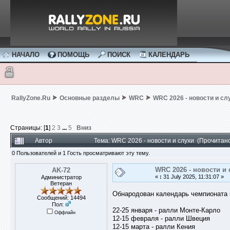
НАЧАЛО
ПОМОЩЬ
ПОИСК
КАЛЕНДАРЬ
RallyZone.Ru
Основные разделы
WRC
WRC 2026 - новости и сл
Страницы: [
1
]
2
3
...
5
Вниз
Автор
Тема: WRC 2026 - новости и слухи (Прочитан
0 Пользователей и 1 Гость просматривают эту тему.
WRC 2026 - новости и 
AK-72
«
:
31 July 2025, 11:31:07 »
Администратор
Ветеран
Обнародован календарь чемпионата м
Сообщений: 14494
Пол:
22-25 января - ралли Монте-Карло
Оффлайн
12-15 февраля - ралли Швеция
12-15 марта - ралли Кения