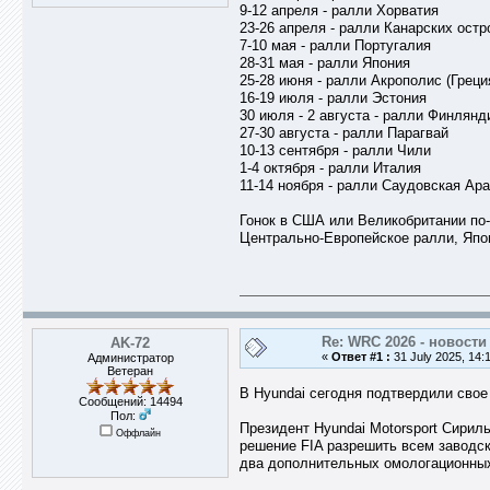
9-12 апреля - ралли Хорватия
23-26 апреля - ралли Канарских остр
7-10 мая - ралли Португалия
28-31 мая - ралли Япония
25-28 июня - ралли Акрополис (Греци
16-19 июля - ралли Эстония
30 июля - 2 августа - ралли Финлянд
27-30 августа - ралли Парагвай
10-13 сентября - ралли Чили
1-4 октября - ралли Италия
11-14 ноября - ралли Саудовская Ар
Гонок в США или Великобритании по-
Центрально-Европейское ралли, Япони
Re: WRC 2026 - новости
AK-72
«
Ответ #1 :
31 July 2025, 14:
Администратор
Ветеран
В Hyundai сегодня подтвердили свое
Сообщений: 14494
Пол:
Президент Hyundai Motorsport Сирил
Оффлайн
решение FIA разрешить всем заводс
два дополнительных омологационны