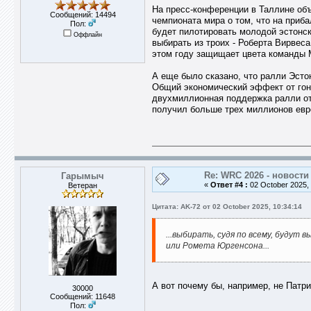
На пресс-конференции в Таллине объ
Сообщений: 14494
чемпионата мира о том, что на приба
Пол:
будет пилотировать молодой эстонски
Оффлайн
выбирать из троих - Роберта Вирвес
этом году защищает цвета команды M
А еще было сказано, что ралли Эсто
Общий экономический эффект от гонк
двухмиллионная поддержка ралли от 
получил больше трех миллионов евр
Re: WRC 2026 - новости
Гарымыч
«
Ответ #4 :
02 October 2025, 
Ветеран
Цитата: AK-72 от 02 October 2025, 10:34:14
...выбирать, судя по всему, будут
или Ромета Юргенсона...
А вот почему бы, например, не Патри
30000
Сообщений: 11648
Пол: