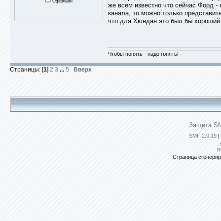
Оффлайн
же всем известно что сейчас Форд -
канала, то можно только представить
что для Хюндая это был бы хороший 
Чтобы понять - надо гонять!
Страницы: [
1
]
2
3
...
5
Вверх
Защита SM
SMF 2.0.19
|
R
Страница сгенериро