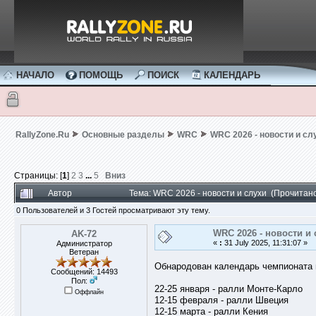
НАЧАЛО
ПОМОЩЬ
ПОИСК
КАЛЕНДАРЬ
RallyZone.Ru
Основные разделы
WRC
WRC 2026 - новости и сл
Страницы: [
1
]
2
3
...
5
Вниз
Автор
Тема: WRC 2026 - новости и слухи (Прочитан
0 Пользователей и 3 Гостей просматривают эту тему.
WRC 2026 - новости и 
AK-72
«
:
31 July 2025, 11:31:07 »
Администратор
Ветеран
Обнародован календарь чемпионата м
Сообщений: 14493
Пол:
22-25 января - ралли Монте-Карло
Оффлайн
12-15 февраля - ралли Швеция
12-15 марта - ралли Кения