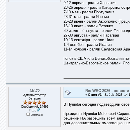
9-12 апреля - ралли Хорватия
23-26 апреля - ралли Канарских остр
7-10 мая - ралли Португалия
28-31 мая - ралли Япония
25-28 июня - ралли Акрополис (Греци
16-19 июля - ралли Эстония
30 июля - 2 августа - ралли Финлянд
27-30 августа - ралли Парагвай
10-13 сентября - ралли Чили
1-4 октября - ралли Италия
11-14 ноября - ралли Саудовская Ар
Гонок в США или Великобритании по-
Центрально-Европейское ралли, Япони
Re: WRC 2026 - новости
AK-72
«
Ответ #1 :
31 July 2025, 14:
Администратор
Ветеран
В Hyundai сегодня подтвердили свое
Сообщений: 14493
Пол:
Президент Hyundai Motorsport Сирил
Оффлайн
решение FIA разрешить всем заводс
два дополнительных омологационны