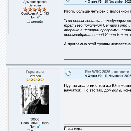
«
Ответ #8 :
10 November 2025,
Администратор
Ветеран
Итого, больше четырех с половиной 
Сообщений: 14493
Пол:
"Три новых гонщика в следующем сез
Оффлайн
третьего поколения Сётаро Гото и
впервые в истории программы стане
восемнадцатилетний Яспер Вахер, в
А программа этой троицы неизвестна
Re: WRC 2026 - новости 
Гарымыч
«
Ответ #9 :
11 November 2025,
Ветеран
Нуу, по аналогии с тем же Юки можн
научатся). Но это так, домыслы, кон
30000
Сообщений: 11648
Пол:
Птица мира.