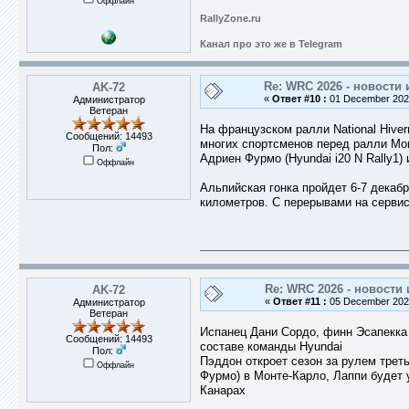
Оффлайн
RallyZone.ru
Канал про это же в Telegram
Re: WRC 2026 - новости 
AK-72
«
Ответ #10 :
01 December 2025
Администратор
Ветеран
На французском ралли National Hiver
Сообщений: 14493
многих спортсменов перед ралли Мон
Пол:
Адриен Фурмо (Hyundai i20 N Rally1) 
Оффлайн
Альпийская гонка пройдет 6-7 декаб
километров. С перерывами на сервис
Re: WRC 2026 - новости 
AK-72
«
Ответ #11 :
05 December 2025
Администратор
Ветеран
Испанец Дани Сордо, финн Эсапекка
Сообщений: 14493
составе команды Hyundai
Пол:
Пэддон откроет сезон за рулем трет
Оффлайн
Фурмо) в Монте-Карло, Лаппи будет 
Канарах