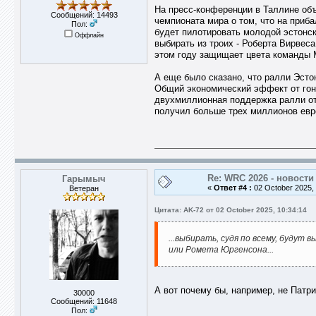
На пресс-конференции в Таллине объ
Сообщений: 14493
чемпионата мира о том, что на приба
Пол:
будет пилотировать молодой эстонски
Оффлайн
выбирать из троих - Роберта Вирвес
этом году защищает цвета команды M
А еще было сказано, что ралли Эсто
Общий экономический эффект от гонк
двухмиллионная поддержка ралли от 
получил больше трех миллионов евр
Re: WRC 2026 - новости
Гарымыч
«
Ответ #4 :
02 October 2025, 
Ветеран
Цитата: AK-72 от 02 October 2025, 10:34:14
...выбирать, судя по всему, будут
или Ромета Юргенсона...
А вот почему бы, например, не Патри
30000
Сообщений: 11648
Пол: