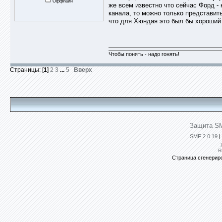
Оффлайн
же всем известно что сейчас Форд -
канала, то можно только представить
что для Хюндая это был бы хороший 
Чтобы понять - надо гонять!
Страницы: [
1
]
2
3
...
5
Вверх
Защита SM
SMF 2.0.19
|
R
Страница сгенериро