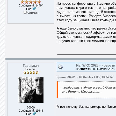
На пресс-конференции в Таллине объ
Сообщений: 14494
чемпионата мира о том, что на приба
Пол:
будет пилотировать молодой эстонски
Оффлайн
выбирать из троих - Роберта Вирвес
этом году защищает цвета команды M
А еще было сказано, что ралли Эсто
Общий экономический эффект от гонк
двухмиллионная поддержка ралли от 
получил больше трех миллионов евр
Re: WRC 2026 - новости
Гарымыч
«
Ответ #4 :
02 October 2025, 
Ветеран
Цитата: AK-72 от 02 October 2025, 10:34:14
...выбирать, судя по всему, будут
или Ромета Юргенсона...
А вот почему бы, например, не Патри
30000
Сообщений: 11648
Пол: