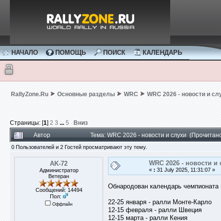
НАЧАЛО
ПОМОЩЬ
ПОИСК
КАЛЕНДАРЬ
RallyZone.Ru
Основные разделы
WRC
WRC 2026 - новости и сл
Страницы: [
1
]
2
3
...
5
Вниз
Автор
Тема: WRC 2026 - новости и слухи (Прочитан
0 Пользователей и 2 Гостей просматривают эту тему.
WRC 2026 - новости и 
AK-72
«
:
31 July 2025, 11:31:07 »
Администратор
Ветеран
Обнародован календарь чемпионата м
Сообщений: 14494
Пол:
22-25 января - ралли Монте-Карло
Оффлайн
12-15 февраля - ралли Швеция
12-15 марта - ралли Кения