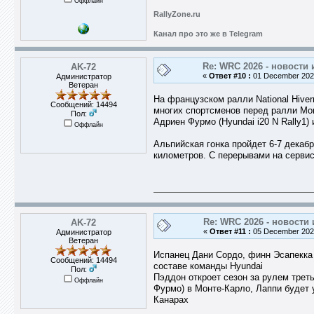
Оффлайн
RallyZone.ru
Канал про это же в Telegram
Re: WRC 2026 - новости 
AK-72
«
Ответ #10 :
01 December 2025
Администратор
Ветеран
На французском ралли National Hiver
Сообщений: 14494
многих спортсменов перед ралли Мон
Пол:
Адриен Фурмо (Hyundai i20 N Rally1) 
Оффлайн
Альпийская гонка пройдет 6-7 декаб
километров. С перерывами на сервис
Re: WRC 2026 - новости 
AK-72
«
Ответ #11 :
05 December 2025
Администратор
Ветеран
Испанец Дани Сордо, финн Эсапекка
Сообщений: 14494
составе команды Hyundai
Пол:
Пэддон откроет сезон за рулем трет
Оффлайн
Фурмо) в Монте-Карло, Лаппи будет 
Канарах