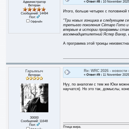
«
Ответ #8 :
10 November 2025,
Администратор
Ветеран
Итого, больше четырех с половиной 
Сообщений: 14494
Пол:
"Три новых гонщика в следующем сез
Оффлайн
третьего поколения Сётаро Гото и
впервые в истории программы стане
восемнадцатилетний Яспер Вахер, в
А программа этой троицы неизвестна
Re: WRC 2026 - новости 
Гарымыч
«
Ответ #9 :
11 November 2025,
Ветеран
Нуу, по аналогии с тем же Юки можн
научатся). Но это так, домыслы, кон
30000
Сообщений: 11648
Пол:
Птица мира.