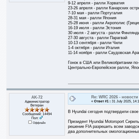
9-12 апреля - ралли Хорватия
23-26 апреля - ралли Канарских остр
7-10 мая - ралли Португалия
28-31 мая - ралли Япония
25-28 июня - ралли Акрополис (Греци
16-19 июля - ралли Эстония
30 июля - 2 августа - ралли Финлянд
27-30 августа - ралли Парагвай
10-13 сентября - ралли Чили
1-4 октября - ралли Италия
11-14 ноября - ралли Саудовская Ар
Гонок в США или Великобритании по-
Центрально-Европейское ралли, Япони
Re: WRC 2026 - новости
AK-72
«
Ответ #1 :
31 July 2025, 14:
Администратор
Ветеран
В Hyundai сегодня подтвердили свое
Сообщений: 14494
Пол:
Президент Hyundai Motorsport Сирил
Оффлайн
решение FIA разрешить всем заводс
два дополнительных омологационны