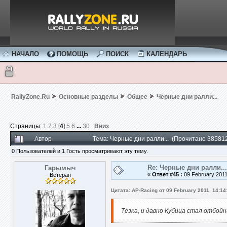
НАЧАЛО
ПОМОЩЬ
ПОИСК
КАЛЕНДАРЬ
RallyZone.Ru
Основные разделы
Общее
Черные дни ралли...
Страницы:
1
2
3
[
4
]
5
6
...
30
Вниз
Автор
Тема: Черные дни ралли... (Прочитано 385812
0 Пользователей и 1 Гость просматривают эту тему.
Re: Черные дни ралли...
Гарымыч
«
Ответ #45 :
09 February 2011
Ветеран
Цитата: AP-Racing от 09 February 2011, 14:14
Тезка, и давно Кубица стал отбойн