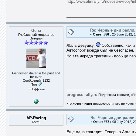
http://www.almrally.ru/novosti-evropy/in
Re: Черные дни ралли..
Gena
«
Ответ #56 :
25 June 2012, 1
Глобальный модератор
Ветеран
Жаль девушку.
Собственно, как и 
Автоспорт всегда был не безопасен.
Но эта череда трагедий - вообще пе
Gentleman driver in the past and
for ever.
Сообщений: 9132
Пол:
Оффлайн
progress-rally.ru
Подготовка техники, об
Кто хочет - ищет возможности, кто не хочет 
Re: Черные дни ралли.
AP-Racing
«
Ответ #57 :
08 July 2012, 2
Гость
Еще одна трагедия. Теперь в Аргент