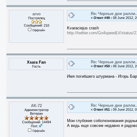
Re: Черные дни ралли..
arvo
«
Ответ #49 :
08 June 2012, 2
Постоялец
Сообщений: 210
Kvaraciejus crash
Оффлайн
http://twitter.com/Go4speedLV/status
Re: Черные дни ралли..
Xsara Fan
«
Ответ #50 :
08 June 2012, 2
Гость
Имя погибшего штурмана - Игорь Ба
Re: Черные дни ралли..
AK-72
«
Ответ #51 :
09 June 2012, 0
Администратор
Ветеран
Мои глубокие соболезнования родны
Сообщений: 14494
А ведь еще совсем недавно я радов
Пол:
Оффлайн