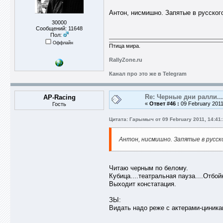
Антон, нисмишно. Запятые в русского
30000
Сообщений: 11648
Пол:
Оффлайн
Птица мира.
RallyZone.ru
Канал про это же в Telegram
Re: Черные дни ралли...
AP-Racing
«
Ответ #46 :
09 February 2011
Гость
Цитата: Гарымыч от 09 February 2011, 14:41
Антон, нисмишно. Запятые в русск
Читаю черным по белому.
Кубица....театральная пауза....Отбой
Выходит констатация.
ЗЫ:
Видать надо реже с актерами-циника