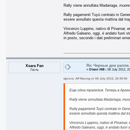
Rally viene annullata Madariaga, muor
Rally pagamenti Tuyú centrato in Genera
essere annullato questa mattina dal trag
Vincenzo Luppino, nativo di Pinamar, era
Alfredo Galeano, oggi, è andato fuori st
in posto, secondo i dati preliminari emer
Re: Черные дни ралли.
Xsara Fan
«
Ответ #58 :
08 July 2012, 2
Гость
Цитата: AP-Racing от 08 July 2012, 20:39:56
Еще одна трагедия. Теперь в Арге
Rally viene annullata Madariaga, muo
Rally pagamenti Tuyú centrato in Gener
essere annullato questa mattina dal tra
Vincenzo Luppino, nativo di Pinamar, er
Alfredo Galeano, oggi, è andato fuori s