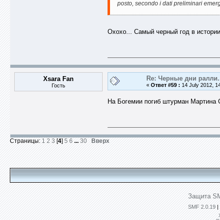
posto, secondo i dati preliminari emerge
Охохо... Самый черный год в истори
Re: Черные дни ралли.
Xsara Fan
«
Ответ #59 :
14 July 2012, 1
Гость
На Богемии погиб штурман Мартина С
Страницы:
1
2
3
[
4
]
5
6
...
30
Вверх
Защита SM
SMF 2.0.19
|