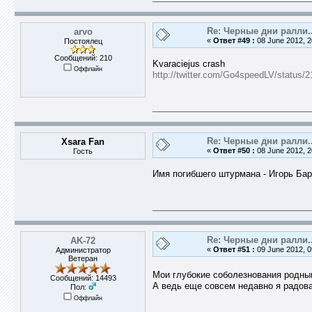
Re: Черные дни ралли..
arvo
«
Ответ #49 :
08 June 2012, 2
Постоялец
Сообщений: 210
Kvaraciejus crash
Оффлайн
http://twitter.com/Go4speedLV/status
Re: Черные дни ралли..
Xsara Fan
«
Ответ #50 :
08 June 2012, 2
Гость
Имя погибшего штурмана - Игорь Ба
Re: Черные дни ралли..
AK-72
«
Ответ #51 :
09 June 2012, 0
Администратор
Ветеран
Мои глубокие соболезнования родны
Сообщений: 14493
А ведь еще совсем недавно я радов
Пол:
Оффлайн