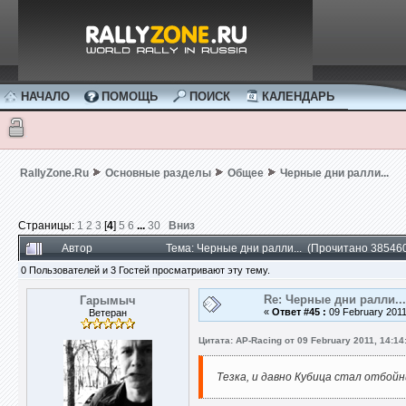
НАЧАЛО
ПОМОЩЬ
ПОИСК
КАЛЕНДАРЬ
RallyZone.Ru
Основные разделы
Общее
Черные дни ралли...
Страницы:
1
2
3
[
4
]
5
6
...
30
Вниз
Автор
Тема: Черные дни ралли... (Прочитано 385460
0 Пользователей и 3 Гостей просматривают эту тему.
Re: Черные дни ралли...
Гарымыч
«
Ответ #45 :
09 February 2011
Ветеран
Цитата: AP-Racing от 09 February 2011, 14:14
Тезка, и давно Кубица стал отбойн