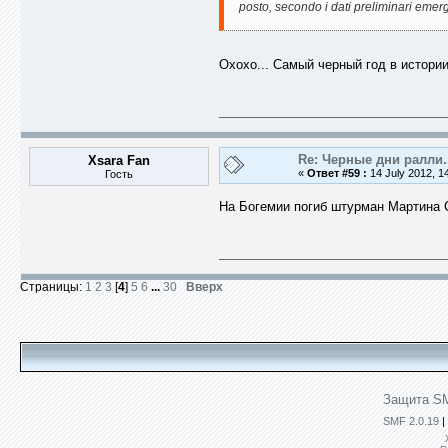
posto, secondo i dati preliminari emerge
Охохо... Самый черный год в истори
Re: Черные дни ралли.
Xsara Fan
«
Ответ #59 :
14 July 2012, 1
Гость
На Богемии погиб штурман Мартина С
Страницы:
1
2
3
[
4
]
5
6
...
30
Вверх
Защита SM
SMF 2.0.19
|