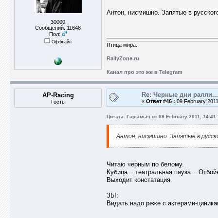
Антон, нисмишно. Запятые в русского
30000
Сообщений: 11648
Пол:
Оффлайн
Птица мира.
RallyZone.ru
Канал про это же в Telegram
Re: Черные дни ралли...
AP-Racing
«
Ответ #46 :
09 February 2011
Гость
Цитата: Гарымыч от 09 February 2011, 14:41
Антон, нисмишно. Запятые в русск
Читаю черным по белому.
Кубица....театральная пауза....Отбой
Выходит констатация.
ЗЫ:
Видать надо реже с актерами-циника