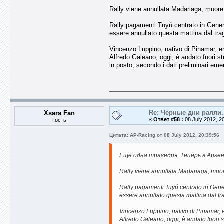
Rally viene annullata Madariaga, muor
Rally pagamenti Tuyú centrato in Genera
essere annullato questa mattina dal trag
Vincenzo Luppino, nativo di Pinamar, era
Alfredo Galeano, oggi, è andato fuori st
in posto, secondo i dati preliminari emer
Re: Черные дни ралли.
Xsara Fan
«
Ответ #58 :
08 July 2012, 2
Гость
Цитата: AP-Racing от 08 July 2012, 20:39:56
Еще одна трагедия. Теперь в Арге
Rally viene annullata Madariaga, muo
Rally pagamenti Tuyú centrato in Gener
essere annullato questa mattina dal tra
Vincenzo Luppino, nativo di Pinamar, er
Alfredo Galeano, oggi, è andato fuori s