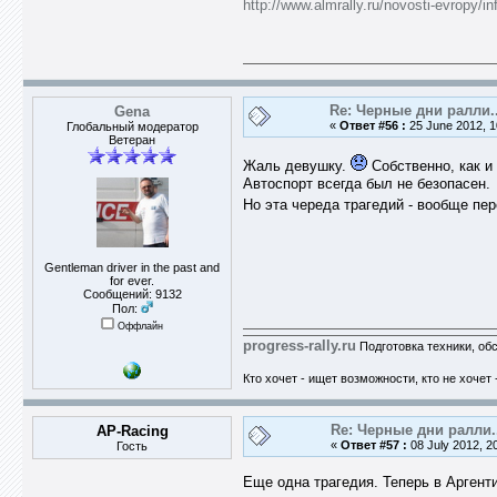
http://www.almrally.ru/novosti-evropy/in
Re: Черные дни ралли..
Gena
«
Ответ #56 :
25 June 2012, 1
Глобальный модератор
Ветеран
Жаль девушку.
Собственно, как и 
Автоспорт всегда был не безопасен.
Но эта череда трагедий - вообще пе
Gentleman driver in the past and
for ever.
Сообщений: 9132
Пол:
Оффлайн
progress-rally.ru
Подготовка техники, об
Кто хочет - ищет возможности, кто не хочет 
Re: Черные дни ралли.
AP-Racing
«
Ответ #57 :
08 July 2012, 2
Гость
Еще одна трагедия. Теперь в Аргент