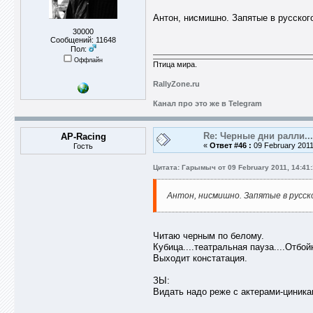
Антон, нисмишно. Запятые в русского
30000
Сообщений: 11648
Пол:
Оффлайн
Птица мира.
RallyZone.ru
Канал про это же в Telegram
Re: Черные дни ралли...
AP-Racing
«
Ответ #46 :
09 February 2011
Гость
Цитата: Гарымыч от 09 February 2011, 14:41
Антон, нисмишно. Запятые в русск
Читаю черным по белому.
Кубица....театральная пауза....Отбой
Выходит констатация.
ЗЫ:
Видать надо реже с актерами-циника