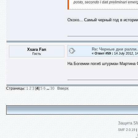
posto, secondo i dati preliminari emerge
Охохо... Самый черный год в истори
Re: Черные дни ралли.
Xsara Fan
«
Ответ #59 :
14 July 2012, 1
Гость
На Богемии погиб штурман Мартина С
Страницы:
1
2
3
[
4
]
5
6
...
30
Вверх
Защита SM
SMF 2.0.19
|