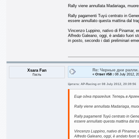
Rally viene annullata Madariaga, muor
Rally pagamenti Tuyú centrato in Genera
essere annullato questa mattina dal trag
Vincenzo Luppino, nativo di Pinamar, era
Alfredo Galeano, oggi, è andato fuori st
in posto, secondo i dati preliminari emer
Re: Черные дни ралли.
Xsara Fan
«
Ответ #58 :
08 July 2012, 2
Гость
Цитата: AP-Racing от 08 July 2012, 20:39:56
Еще одна трагедия. Теперь в Арге
Rally viene annullata Madariaga, muo
Rally pagamenti Tuyú centrato in Gener
essere annullato questa mattina dal tra
Vincenzo Luppino, nativo di Pinamar, er
Alfredo Galeano, oggi, è andato fuori s