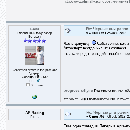
http://www.almrally.ru/novosti-evropy/in
Re: Черные дни ралли..
Gena
«
Ответ #56 :
25 June 2012, 1
Глобальный модератор
Ветеран
Жаль девушку.
Собственно, как и 
Автоспорт всегда был не безопасен.
Но эта череда трагедий - вообще пе
Gentleman driver in the past and
for ever.
Сообщений: 9132
Пол:
Оффлайн
progress-rally.ru
Подготовка техники, об
Кто хочет - ищет возможности, кто не хочет 
Re: Черные дни ралли.
AP-Racing
«
Ответ #57 :
08 July 2012, 2
Гость
Еще одна трагедия. Теперь в Аргент