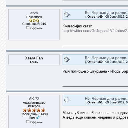
Re: Черные дни ралли..
arvo
«
Ответ #49 :
08 June 2012, 2
Постоялец
Сообщений: 210
Kvaraciejus crash
Оффлайн
http://twitter.com/Go4speedLV/status
Re: Черные дни ралли..
Xsara Fan
«
Ответ #50 :
08 June 2012, 2
Гость
Имя погибшего штурмана - Игорь Ба
Re: Черные дни ралли..
AK-72
«
Ответ #51 :
09 June 2012, 0
Администратор
Ветеран
Мои глубокие соболезнования родны
Сообщений: 14493
А ведь еще совсем недавно я радов
Пол:
Оффлайн