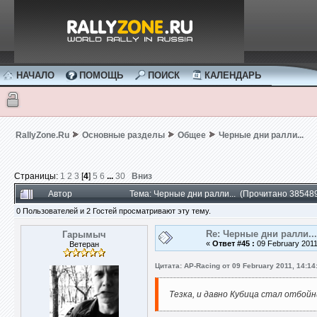
НАЧАЛО
ПОМОЩЬ
ПОИСК
КАЛЕНДАРЬ
RallyZone.Ru
Основные разделы
Общее
Черные дни ралли...
Страницы:
1
2
3
[
4
]
5
6
...
30
Вниз
Автор
Тема: Черные дни ралли... (Прочитано 385489
0 Пользователей и 2 Гостей просматривают эту тему.
Re: Черные дни ралли...
Гарымыч
«
Ответ #45 :
09 February 2011
Ветеран
Цитата: AP-Racing от 09 February 2011, 14:14
Тезка, и давно Кубица стал отбойн