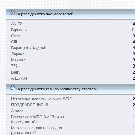
Первая десятка пользователей
AK-72
14
Гарымыч
1
Gena
9
Olli
4
Верещагин Андрей
4
Ларенс
3
MaxVen
3
777
3
Barry
2
А.Щукин
2
Первая десятка тем (по количеству ответов)
Некоторые новости из мира WRC
2
ПОЗДРАВЛЕНИЯ!!!!!
2
А здесь
1
Болталка о WRC (ex "Ликбез
1
формулиста")
Межсезонье, как повод для
1
размышлений.