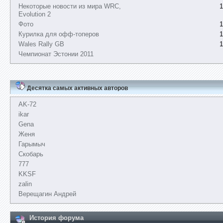
Некоторые новости из мира WRC,
1
Evolution 2
Фото
1
Курилка для офф-топеров
1
Wales Rally GB
1
Чемпионат Эстонии 2011
Десятка самых активных авторов
AK-72
ikar
Gena
Женя
Гарымыч
Скобарь
777
KKSF
zalin
Верещагин Андрей
История форума