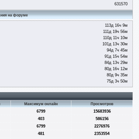
631570
ния на форуме
113д 16ч 9м
111д 19ч 56м
110д 11ч 10м
101д 13ч 30м
94д 7ч 45м
91д 15ч 54м
84д 13ч 29м
80д 16ч 12м
80д 9ч 35м
75д 3ч 50м
и
Максимум онлайн
Просмотров
6799
15683936
403
586156
6799
2276976
481
2353554