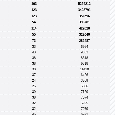
103
5254212
123
3428791
123
354596
54
396781
114
422028
55
322040
73
282487
33
6664
43
9633
38
8618
38
9318
38
11418
37
6426
24
3989
26
5606
39
7129
38
7074
32
5925
32
7079
45
6971