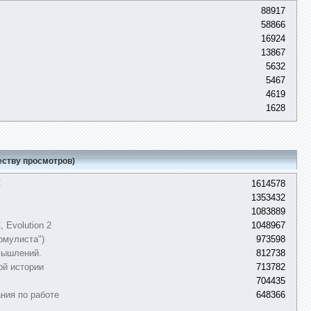
88917
58866
16924
13867
5632
5467
4619
1628
еству просмотров)
C
1614578
1353432
1083889
 Evolution 2
1048967
рмулиста")
973598
мышлений.
812738
ой истории
713782
704435
ния по работе
648366