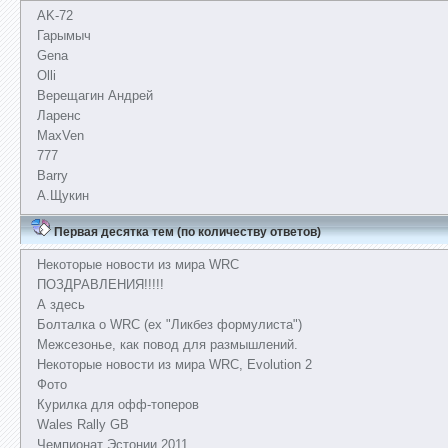
AK-72
Гарымыч
Gena
Olli
Верещагин Андрей
Ларенс
MaxVen
777
Barry
А.Щукин
Первая десятка тем (по количеству ответов)
Некоторые новости из мира WRC
ПОЗДРАВЛЕНИЯ!!!!!
А здесь
Болталка о WRC (ex "Ликбез формулиста")
Межсезонье, как повод для размышлений.
Некоторые новости из мира WRC, Evolution 2
Фото
Курилка для офф-топеров
Wales Rally GB
Чемпионат Эстонии 2011