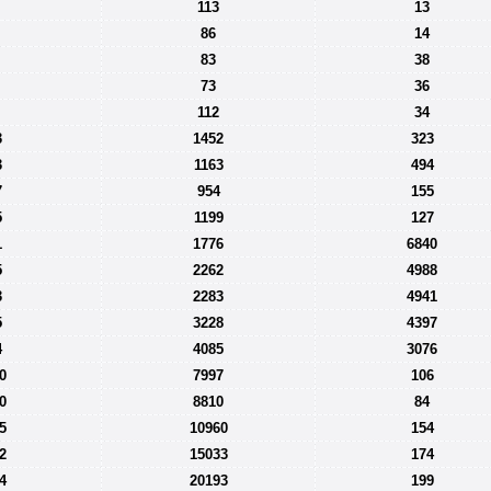
113
13
86
14
83
38
73
36
112
34
3
1452
323
3
1163
494
7
954
155
5
1199
127
1
1776
6840
5
2262
4988
3
2283
4941
5
3228
4397
4
4085
3076
0
7997
106
0
8810
84
5
10960
154
2
15033
174
4
20193
199