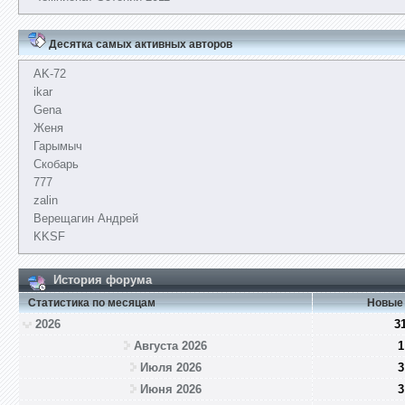
Десятка самых активных авторов
AK-72
ikar
Gena
Женя
Гарымыч
Скобарь
777
zalin
Верещагин Андрей
KKSF
История форума
Статистика по месяцам
Новые
2026
3
Августа 2026
1
Июля 2026
3
Июня 2026
3