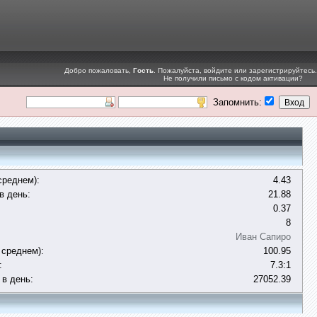
Добро пожаловать,
Гость
. Пожалуйста,
войдите
или
зарегистрируйтесь
.
Не получили
письмо с кодом активации
?
Запомнить:
среднем):
4.43
в день:
21.88
0.37
8
Иван Сапиро
 среднем):
100.95
:
7.3:1
 в день:
27052.39