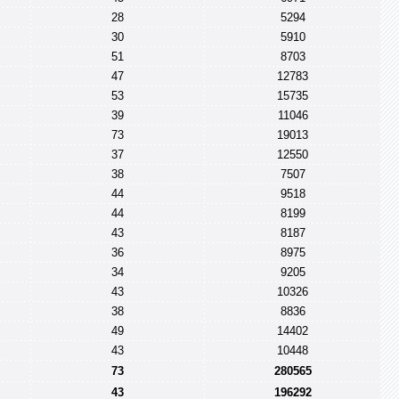
28
5294
30
5910
51
8703
47
12783
53
15735
39
11046
73
19013
37
12550
38
7507
44
9518
44
8199
43
8187
36
8975
34
9205
43
10326
38
8836
49
14402
43
10448
73
280565
43
196292