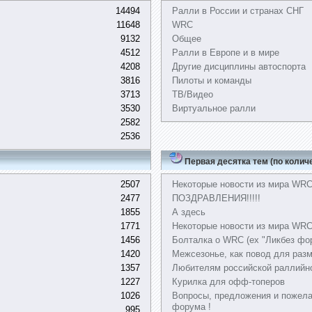
14494
Ралли в России и странах СНГ
11648
WRC
9132
Общее
4512
Ралли в Европе и в мире
4208
Другие дисциплины автоспорта
3816
Пилоты и команды
3713
ТВ/Видео
3530
Виртуальное ралли
2582
2536
Первая десятка тем (по колич
2507
Некоторые новости из мира WR
2477
ПОЗДРАВЛЕНИЯ!!!!!
1855
А здесь
1771
Некоторые новости из мира WRC,
1456
Болталка о WRC (ex "Ликбез фо
1420
Межсезонье, как повод для раз
1357
Любителям российской раллийн
1227
Курилка для офф-топеров
1026
Вопросы, предложения и пожела
форума !
995