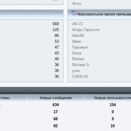
Фото
Максимальное время пребыва
569
AK-72
125
Игорь Гарагуля
86
Alex60
53
Иван
47
Гарымыч
43
Gena
40
Roman
36
Michael S
36
yura
36
CHEK-IN
 темы
Новые сообщения
Новые пользовател
1
634
154
17
0
68
9
82
10