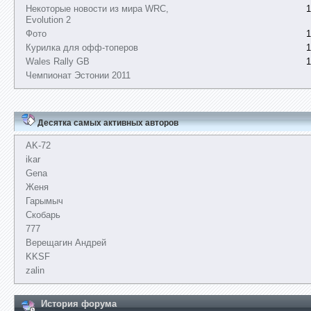
Некоторые новости из мира WRC,
1
Evolution 2
Фото
1
Курилка для офф-топеров
1
Wales Rally GB
1
Чемпионат Эстонии 2011
Десятка самых активных авторов
AK-72
ikar
Gena
Женя
Гарымыч
Скобарь
777
Верещагин Андрей
KKSF
zalin
История форума