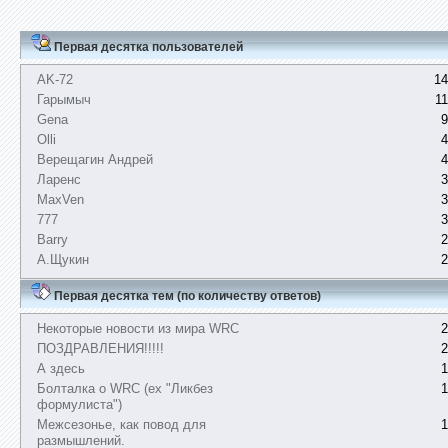
Первая десятка пользователей
AK-72
14
Гарымыч
1
Gena
9
Olli
4
Верещагин Андрей
4
Ларенс
3
MaxVen
3
777
3
Barry
2
А.Щукин
2
Первая десятка тем (по количеству ответов)
Некоторые новости из мира WRC
2
ПОЗДРАВЛЕНИЯ!!!!!
2
А здесь
1
Болталка о WRC (ex "Ликбез
1
формулиста")
Межсезонье, как повод для
1
размышлений.