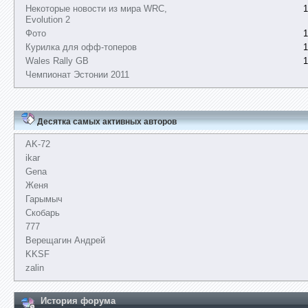
Некоторые новости из мира WRC,
1
Evolution 2
Фото
1
Курилка для офф-топеров
1
Wales Rally GB
1
Чемпионат Эстонии 2011
Десятка самых активных авторов
AK-72
ikar
Gena
Женя
Гарымыч
Скобарь
777
Верещагин Андрей
KKSF
zalin
История форума