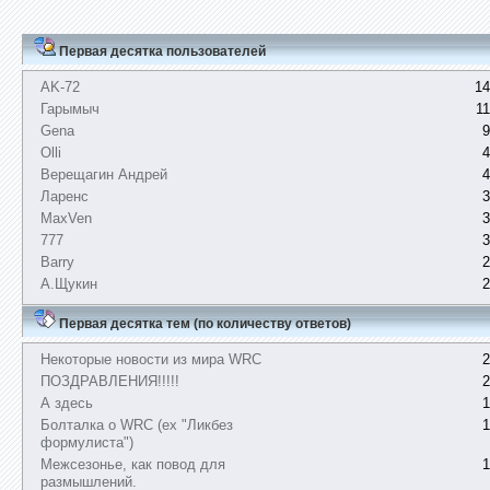
Первая десятка пользователей
AK-72
14
Гарымыч
1
Gena
9
Olli
4
Верещагин Андрей
4
Ларенс
3
MaxVen
3
777
3
Barry
2
А.Щукин
2
Первая десятка тем (по количеству ответов)
Некоторые новости из мира WRC
2
ПОЗДРАВЛЕНИЯ!!!!!
2
А здесь
1
Болталка о WRC (ex "Ликбез
1
формулиста")
Межсезонье, как повод для
1
размышлений.