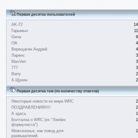
Первая десятка пользователей
AK-72
14
Гарымыч
1
Gena
9
Olli
4
Верещагин Андрей
4
Ларенс
3
MaxVen
3
777
3
Barry
2
А.Щукин
2
Первая десятка тем (по количеству ответов)
Некоторые новости из мира WRC
2
ПОЗДРАВЛЕНИЯ!!!!!
2
А здесь
1
Болталка о WRC (ex "Ликбез
1
формулиста")
Межсезонье, как повод для
1
размышлений.