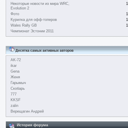
Некоторые новости из мира WRC,
1
Evolution 2
Фото
1
Курилка для офф-топеров
1
Wales Rally GB
1
Чемпионат Эстонии 2011
Десятка самых активных авторов
AK-72
ikar
Gena
Женя
Гарымыч
Скобарь
777
KKSF
zalin
Верещагин Андрей
История форума