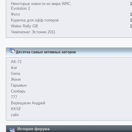
Некоторые новости из мира WRC,
1
Evolution 2
Фото
1
Курилка для офф-топеров
1
Wales Rally GB
1
Чемпионат Эстонии 2011
Десятка самых активных авторов
AK-72
ikar
Gena
Женя
Гарымыч
Скобарь
777
Верещагин Андрей
KKSF
zalin
История форума