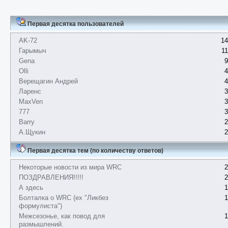
Первая десятка пользователей
AK-72
14
Гарымыч
1
Gena
9
Olli
4
Верещагин Андрей
4
Ларенс
3
MaxVen
3
777
3
Barry
2
А.Щукин
2
Первая десятка тем (по количеству ответов)
Некоторые новости из мира WRC
2
ПОЗДРАВЛЕНИЯ!!!!!
2
А здесь
1
Болталка о WRC (ex "Ликбез
1
формулиста")
Межсезонье, как повод для
1
размышлений.