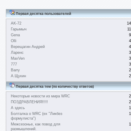
Первая десятка пользователей
AK-72
14
Гарымыч
1
Gena
9
Olli
4
Верещагин Андрей
4
Ларенс
3
MaxVen
3
777
3
Barry
2
А.Щукин
2
Первая десятка тем (по количеству ответов)
Некоторые новости из мира WRC
2
ПОЗДРАВЛЕНИЯ!!!!!
2
А здесь
1
Болталка о WRC (ex "Ликбез
1
формулиста")
Межсезонье, как повод для
1
размышлений.