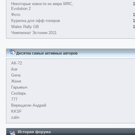
Некоторые новости из мира WRC,
1
Evolution 2
Фото
1
Курилка для офф-топеров
1
Wales Rally GB
1
Чемпионат Эстонии 2011
Десятка самых активных авторов
AK-72
ikar
Gena
Женя
Гарымыч
Скобарь
777
Верещагин Андрей
KKSF
zalin
История форума