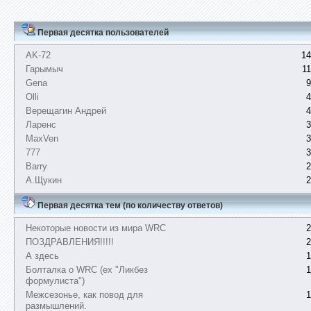
Первая десятка пользователей
AK-72
14
Гарымыч
1
Gena
9
Olli
4
Верещагин Андрей
4
Ларенс
3
MaxVen
3
777
3
Barry
2
А.Щукин
2
Первая десятка тем (по количеству ответов)
Некоторые новости из мира WRC
2
ПОЗДРАВЛЕНИЯ!!!!!
2
А здесь
1
Болталка о WRC (ex "Ликбез
1
формулиста")
Межсезонье, как повод для
1
размышлений.