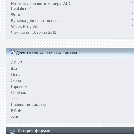
Некоторые новости из мира WRC,
1
Evolution 2
Фото
1
Курилка для офф-топеров
1
Wales Rally GB
1
Чемпионат Эстонии 2011
Десятка самых активных авторов
AK-72
ikar
Gena
Женя
Гарымыч
Скобарь
777
Верещагин Андрей
KKSF
zalin
История форума