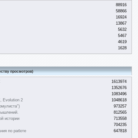
88916
58866
16924
13867
5632
5467
4619
1628
еству просмотров)
C
1613974
1352676
1083496
 Evolution 2
1048618
рмулиста")
973257
мышлений.
812565
ой истории
713558
704235
ния по работе
647818