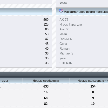
Фото
Максимальное время пребыва
569
AK-72
125
Игорь Гарагуля
86
Alex60
53
Иван
47
Гарымыч
43
Gena
40
Roman
36
Michael S
36
yura
36
CHEK-IN
 темы
Новые сообщения
Новые пользовател
1
633
154
16
0
68
9
82
10