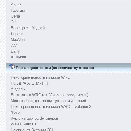
AK-72
Гарымыч
Gena
Olli
Верещагин Андрей
Ларенс
MaxVen
777
Barry
А.Щукин
Первая десятка тем (по количеству ответов)
Некоторые новости из мира WRC
ПОЗДРАВЛЕНИЯ!!!!!
А здесь
Болталка о WRC (ex "Ликбез формулиста")
Межсезонье, как повод для размышлений.
Некоторые новости из мира WRC, Evolution 2
Фото
Курилка для офф-топеров
Wales Rally GB
Чемпионат Эстонии 2011