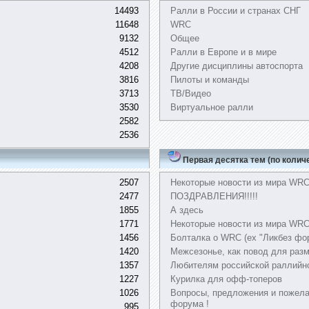
14493
Ралли в России и странах СНГ
11648
WRC
9132
Общее
4512
Ралли в Европе и в мире
4208
Другие дисциплины автоспорта
3816
Пилоты и команды
3713
ТВ/Видео
3530
Виртуальное ралли
2582
2536
Первая десятка тем (по колич
2507
Некоторые новости из мира WR
2477
ПОЗДРАВЛЕНИЯ!!!!!
1855
А здесь
1771
Некоторые новости из мира WRC,
1456
Болталка о WRC (ex "Ликбез фо
1420
Межсезонье, как повод для раз
1357
Любителям российской раллийн
1227
Курилка для офф-топеров
1026
Вопросы, предложения и пожела
форума !
995