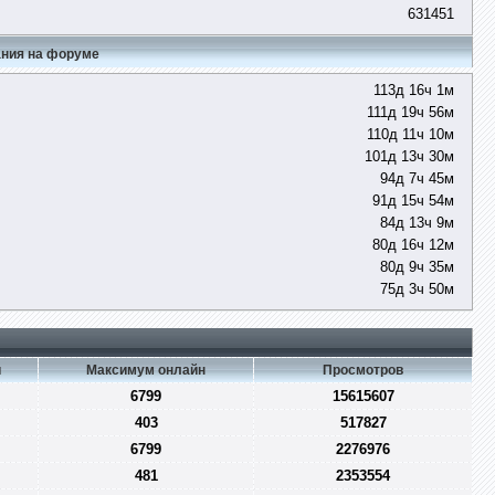
631451
ния на форуме
113д 16ч 1м
111д 19ч 56м
110д 11ч 10м
101д 13ч 30м
94д 7ч 45м
91д 15ч 54м
84д 13ч 9м
80д 16ч 12м
80д 9ч 35м
75д 3ч 50м
и
Максимум онлайн
Просмотров
6799
15615607
403
517827
6799
2276976
481
2353554