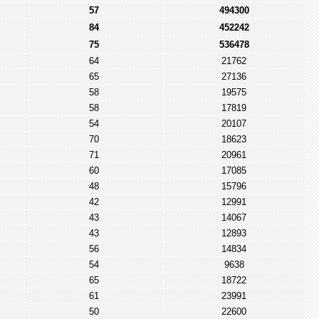
57
494300
84
452242
75
536478
64
21762
65
27136
58
19575
58
17819
54
20107
70
18623
71
20961
60
17085
48
15796
42
12991
43
14067
43
12893
56
14834
54
9638
65
18722
61
23991
50
22600