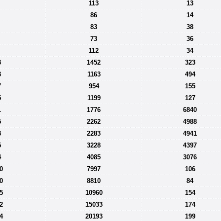
113
13
86
14
83
38
73
36
112
34
3
1452
323
3
1163
494
7
954
155
5
1199
127
1
1776
6840
5
2262
4988
3
2283
4941
5
3228
4397
4
4085
3076
0
7997
106
0
8810
84
5
10960
154
2
15033
174
4
20193
199