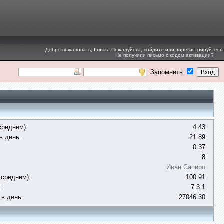
Добро пожаловать,
Гость
. Пожалуйста,
войдите
или
зарегистрируйтесь
.
Не получили
письмо с кодом активации
?
Запомнить:
среднем):
4.43
в день:
21.89
0.37
8
Иван Сапиро
 среднем):
100.91
:
7.3:1
 в день:
27046.30