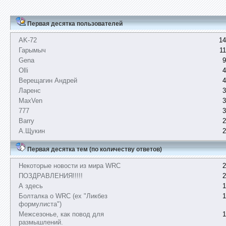
Первая десятка пользователей
AK-72
14
Гарымыч
1
Gena
9
Olli
4
Верещагин Андрей
4
Ларенс
3
MaxVen
3
777
3
Barry
2
А.Щукин
2
Первая десятка тем (по количеству ответов)
Некоторые новости из мира WRC
2
ПОЗДРАВЛЕНИЯ!!!!!
2
А здесь
1
Болталка о WRC (ex "Ликбез
1
формулиста")
Межсезонье, как повод для
1
размышлений.