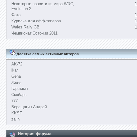
Некоторые новости из мира WRC,
1
Evolution 2
Фото
1
Курилка для офф-топеров
1
Wales Rally GB
1
Чемпионат Эстонии 2011
Десятка самых активных авторов
AK-72
ikar
Gena
Женя
Гарымыч
Скобарь
777
Верещагин Андрей
KKSF
zalin
История форума