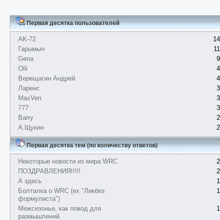
Первая десятка пользователей
AK-72
14
Гарымыч
1
Gena
9
Olli
4
Верещагин Андрей
4
Ларенс
3
MaxVen
3
777
3
Barry
2
А.Щукин
2
Первая десятка тем (по количеству ответов)
Некоторые новости из мира WRC
2
ПОЗДРАВЛЕНИЯ!!!!!
2
А здесь
1
Болталка о WRC (ex "Ликбез
1
формулиста")
Межсезонье, как повод для
1
размышлений.