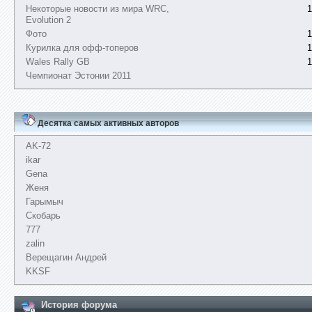
Некоторые новости из мира WRC,
1
Evolution 2
Фото
1
Курилка для офф-топеров
1
Wales Rally GB
1
Чемпионат Эстонии 2011
Десятка самых активных авторов
AK-72
ikar
Gena
Женя
Гарымыч
Скобарь
777
zalin
Верещагин Андрей
KKSF
История форума