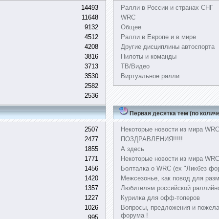
14493
Ралли в России и странах СНГ
11648
WRC
9132
Общее
4512
Ралли в Европе и в мире
4208
Другие дисциплины автоспорта
3816
Пилоты и команды
3713
ТВ/Видео
3530
Виртуальное ралли
2582
2536
Первая десятка тем (по колич
2507
Некоторые новости из мира WR
2477
ПОЗДРАВЛЕНИЯ!!!!!
1855
А здесь
1771
Некоторые новости из мира WRC,
1456
Болталка о WRC (ex "Ликбез фо
1420
Межсезонье, как повод для раз
1357
Любителям российской раллийн
1227
Курилка для офф-топеров
1026
Вопросы, предложения и пожела
форума !
995