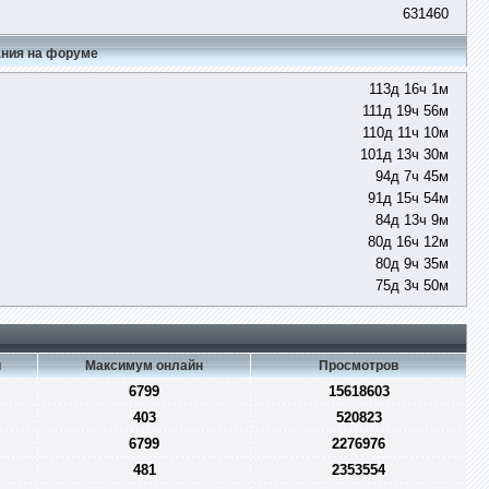
631460
ния на форуме
113д 16ч 1м
111д 19ч 56м
110д 11ч 10м
101д 13ч 30м
94д 7ч 45м
91д 15ч 54м
84д 13ч 9м
80д 16ч 12м
80д 9ч 35м
75д 3ч 50м
и
Максимум онлайн
Просмотров
6799
15618603
403
520823
6799
2276976
481
2353554