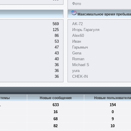
Фото
Максимальное время пребыва
569
AK-72
125
Игорь Гарагуля
86
Alex60
53
Иван
47
Гарымыч
43
Gena
40
Roman
36
Michael S
36
yura
36
CHEK-IN
 темы
Новые сообщения
Новые пользовател
1
633
154
16
0
68
9
82
10