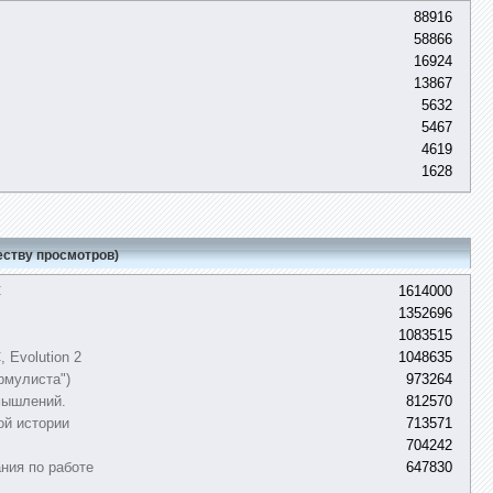
88916
58866
16924
13867
5632
5467
4619
1628
еству просмотров)
C
1614000
1352696
1083515
 Evolution 2
1048635
рмулиста")
973264
мышлений.
812570
ой истории
713571
704242
ния по работе
647830