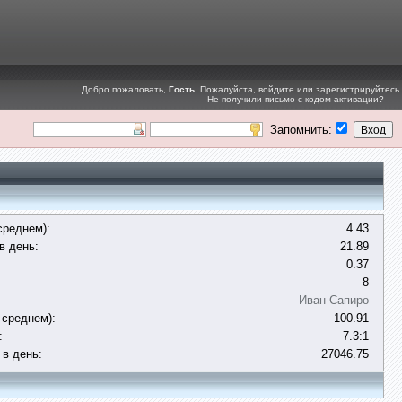
Добро пожаловать,
Гость
. Пожалуйста,
войдите
или
зарегистрируйтесь
.
Не получили
письмо с кодом активации
?
Запомнить:
среднем):
4.43
в день:
21.89
0.37
8
Иван Сапиро
 среднем):
100.91
:
7.3:1
 в день:
27046.75