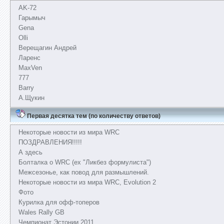
AK-72
Гарымыч
Gena
Olli
Верещагин Андрей
Ларенс
MaxVen
777
Barry
А.Щукин
Первая десятка тем (по количеству ответов)
Некоторые новости из мира WRC
ПОЗДРАВЛЕНИЯ!!!!!
А здесь
Болталка о WRC (ex "Ликбез формулиста")
Межсезонье, как повод для размышлений.
Некоторые новости из мира WRC, Evolution 2
Фото
Курилка для офф-топеров
Wales Rally GB
Чемпионат Эстонии 2011