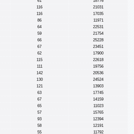
61
18776
116
21031
116
17035
86
11971
64
22531
59
21754
66
25228
67
23451
62
17900
115
22618
111
19756
142
20536
130
24524
121
13903
63
17745
67
14159
65
11023
57
15765
93
12394
58
12191
55
11792