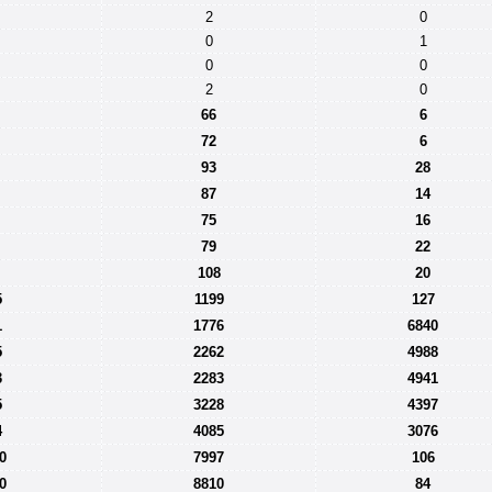
2
0
0
1
0
0
2
0
66
6
72
6
93
28
87
14
75
16
79
22
108
20
5
1199
127
1
1776
6840
5
2262
4988
3
2283
4941
5
3228
4397
4
4085
3076
0
7997
106
0
8810
84