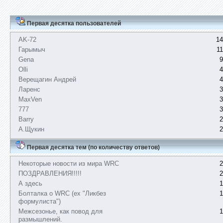
Первая десятка пользователей
AK-72
14
Гарымыч
1
Gena
9
Olli
4
Верещагин Андрей
4
Ларенс
3
MaxVen
3
777
3
Barry
2
А.Щукин
2
Первая десятка тем (по количеству ответов)
Некоторые новости из мира WRC
2
ПОЗДРАВЛЕНИЯ!!!!!
2
А здесь
1
Болталка о WRC (ex "Ликбез
1
формулиста")
Межсезонье, как повод для
1
размышлений.