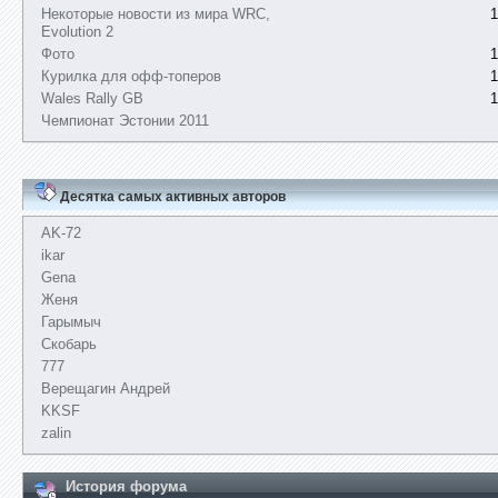
Некоторые новости из мира WRC,
1
Evolution 2
Фото
1
Курилка для офф-топеров
1
Wales Rally GB
1
Чемпионат Эстонии 2011
Десятка самых активных авторов
AK-72
ikar
Gena
Женя
Гарымыч
Скобарь
777
Верещагин Андрей
KKSF
zalin
История форума