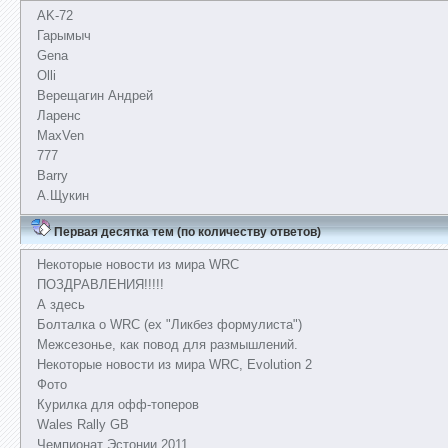
AK-72
Гарымыч
Gena
Olli
Верещагин Андрей
Ларенс
MaxVen
777
Barry
А.Щукин
Первая десятка тем (по количеству ответов)
Некоторые новости из мира WRC
ПОЗДРАВЛЕНИЯ!!!!!
А здесь
Болталка о WRC (ex "Ликбез формулиста")
Межсезонье, как повод для размышлений.
Некоторые новости из мира WRC, Evolution 2
Фото
Курилка для офф-топеров
Wales Rally GB
Чемпионат Эстонии 2011