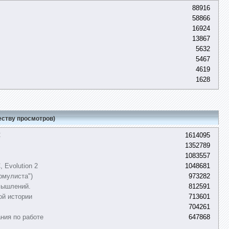
88916
58866
16924
13867
5632
5467
4619
1628
еству просмотров)
C
1614095
1352789
1083557
 Evolution 2
1048681
рмулиста")
973282
мышлений.
812591
ой истории
713601
704261
ния по работе
647868