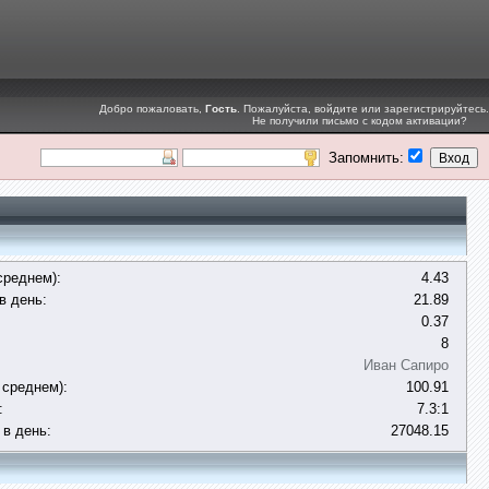
Добро пожаловать,
Гость
. Пожалуйста,
войдите
или
зарегистрируйтесь
.
Не получили
письмо с кодом активации
?
Запомнить:
среднем):
4.43
в день:
21.89
0.37
8
Иван Сапиро
 среднем):
100.91
:
7.3:1
 в день:
27048.15