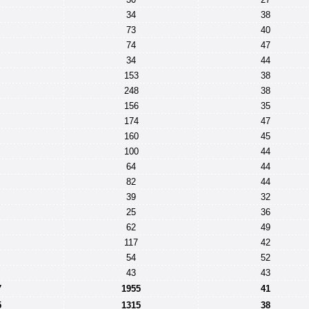
34
38
73
40
74
47
34
44
153
38
248
38
156
35
174
47
160
45
100
44
64
44
82
44
39
32
25
36
62
49
117
42
54
52
43
43
7
1955
41
5
1315
38