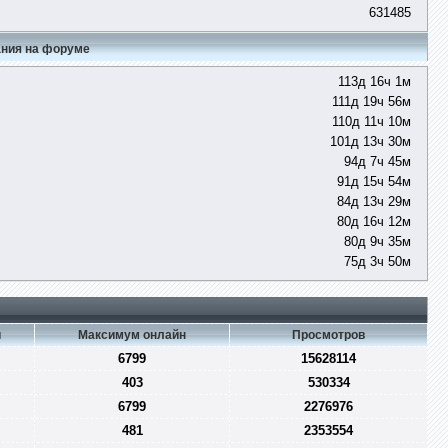
631485
ния на форуме
113д 16ч 1м
111д 19ч 56м
110д 11ч 10м
101д 13ч 30м
94д 7ч 45м
91д 15ч 54м
84д 13ч 29м
80д 16ч 12м
80д 9ч 35м
75д 3ч 50м
и
Максимум онлайн
Просмотров
6799
15628114
403
530334
6799
2276976
481
2353554