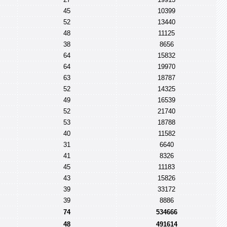
45
10399
52
13440
48
11125
38
8656
64
15832
64
19970
63
18787
52
14325
49
16539
52
21740
53
18788
40
11582
31
6640
41
8326
45
11183
43
15826
39
33172
39
8886
74
534666
48
491614