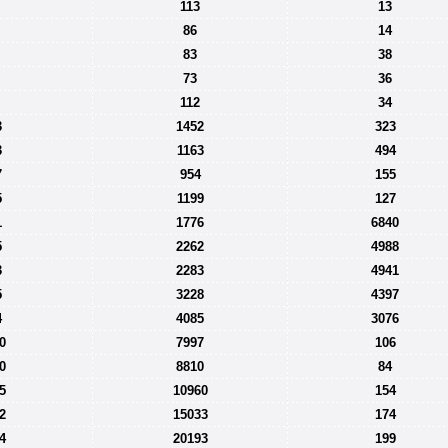
113
13
86
14
83
38
73
36
112
34
3
1452
323
3
1163
494
7
954
155
5
1199
127
1
1776
6840
5
2262
4988
3
2283
4941
5
3228
4397
4
4085
3076
0
7997
106
0
8810
84
5
10960
154
2
15033
174
4
20193
199