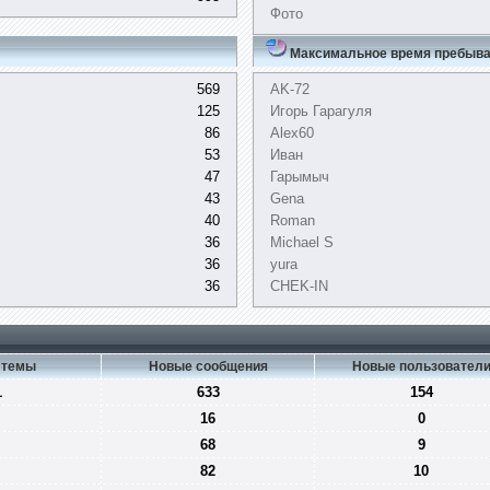
Фото
Максимальное время пребыва
569
AK-72
125
Игорь Гарагуля
86
Alex60
53
Иван
47
Гарымыч
43
Gena
40
Roman
36
Michael S
36
yura
36
CHEK-IN
 темы
Новые сообщения
Новые пользовател
1
633
154
16
0
68
9
82
10