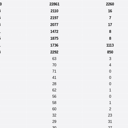
0
22861
2260
8
2110
16
5
2197
7
4
2077
17
1
1472
8
5
1875
8
1
1736
1113
8
2292
850
63
3
70
4
71
0
41
0
28
0
62
1
56
0
58
1
60
2
32
23
29
31
30
27