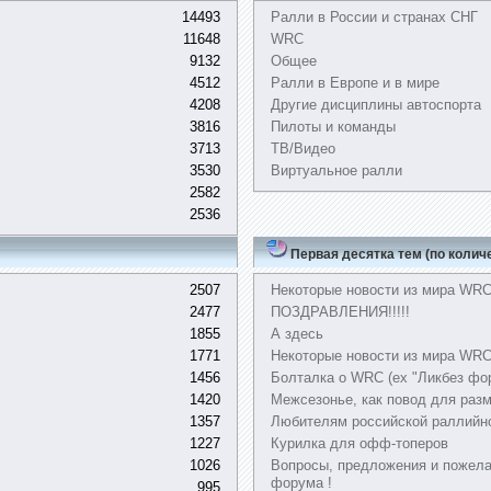
14493
Ралли в России и странах СНГ
11648
WRC
9132
Общее
4512
Ралли в Европе и в мире
4208
Другие дисциплины автоспорта
3816
Пилоты и команды
3713
ТВ/Видео
3530
Виртуальное ралли
2582
2536
Первая десятка тем (по колич
2507
Некоторые новости из мира WR
2477
ПОЗДРАВЛЕНИЯ!!!!!
1855
А здесь
1771
Некоторые новости из мира WRC,
1456
Болталка о WRC (ex "Ликбез фо
1420
Межсезонье, как повод для раз
1357
Любителям российской раллийн
1227
Курилка для офф-топеров
1026
Вопросы, предложения и пожела
форума !
995