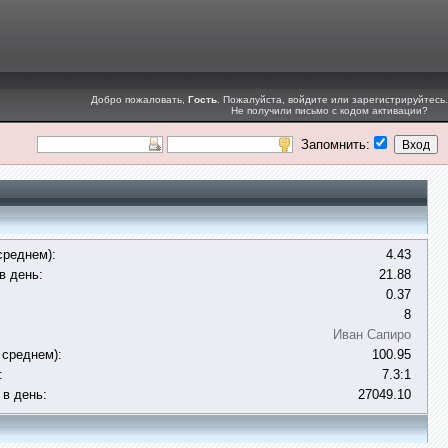
Добро пожаловать,
Гость
. Пожалуйста,
войдите
или
зарегистрируйтесь
.
Не получили
письмо с кодом активации
?
Запомнить:
среднем):
4.43
в день:
21.88
0.37
8
Иван Сапиро
 среднем):
100.95
:
7.3:1
 в день:
27049.10