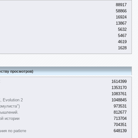
88917
58866
16924
13867
5632
5467
4619
1628
еству просмотров)
C
1614399
1353170
1083761
 Evolution 2
1048845
рмулиста")
973531
мышлений.
812677
ой истории
713704
704351
ния по работе
648139