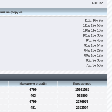
631532
ния на форуме
113д 16ч 9м
111д 19ч 56м
110д 11ч 10м
101д 13ч 30м
94д 7ч 45м
91д 15ч 54м
84д 13ч 29м
80д 16ч 12м
80д 9ч 35м
75д 3ч 50м
и
Максимум онлайн
Просмотров
6799
15661585
403
563805
6799
2276976
481
2353554