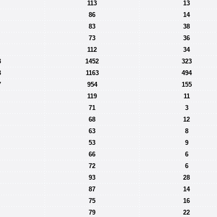
113
13
86
14
83
38
73
36
112
34
3
1452
323
3
1163
494
7
954
155
119
11
71
3
68
12
63
8
53
9
66
6
72
6
93
28
87
14
75
16
79
22