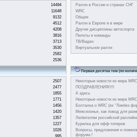
14494
Ралли в России и странах СНГ
11648
WRC
9132
Общее
4512
Ралли в Европе и в мире
4208
Другие дисциплины автоспорта
3816
Пилоты и команды
3713
ТВ/Видео
3530
Виртуальное ралли
2582
2536
Первая десятка тем (по колич
2507
Некоторые новости из мира WR
2477
ПОЗДРАВЛЕНИЯ!!!!!
1855
А здесь
1771
Некоторые новости из мира WRC,
1456
Болталка о WRC (ex "Ликбез фо
1420
Межсезонье, как повод для раз
1357
Любителям российской раллийн
1227
Курилка для офф-топеров
1026
Вопросы, предложения и пожела
форума !
995