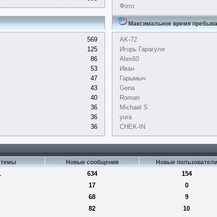
Фото
Максимальное время пребыва
569
AK-72
125
Игорь Гарагуля
86
Alex60
53
Иван
47
Гарымыч
43
Gena
40
Roman
36
Michael S
36
yura
36
CHEK-IN
 темы
Новые сообщения
Новые пользовател
1
634
154
17
0
68
9
82
10