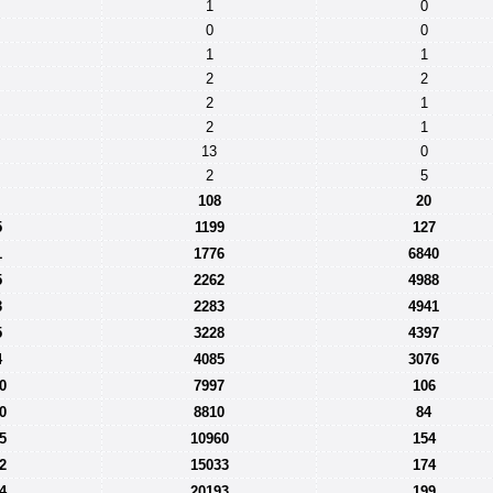
1
0
0
0
1
1
2
2
2
1
2
1
13
0
2
5
108
20
5
1199
127
1
1776
6840
5
2262
4988
3
2283
4941
5
3228
4397
4
4085
3076
0
7997
106
0
8810
84
5
10960
154
2
15033
174
4
20193
199