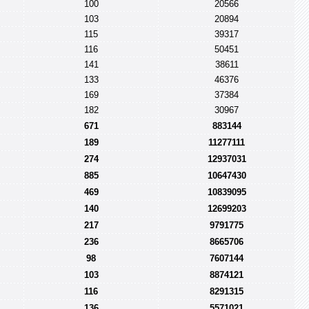
100
20566
103
20894
115
39317
116
50451
141
38611
133
46376
169
37384
182
30967
671
883144
189
11277111
274
12937031
885
10647430
469
10839095
140
12699203
217
9791775
236
8665706
98
7607144
103
8874121
116
8291315
136
5571021