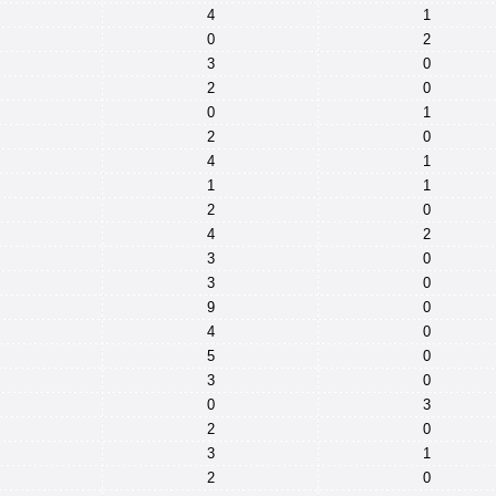
4
1
0
2
3
0
2
0
0
1
2
0
4
1
1
1
2
0
4
2
3
0
3
0
9
0
4
0
5
0
3
0
0
3
2
0
3
1
2
0