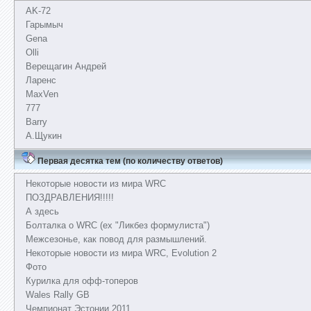
AK-72
Гарымыч
Gena
Olli
Верещагин Андрей
Ларенс
MaxVen
777
Barry
А.Щукин
Первая десятка тем (по количеству ответов)
Некоторые новости из мира WRC
ПОЗДРАВЛЕНИЯ!!!!!
А здесь
Болталка о WRC (ex "Ликбез формулиста")
Межсезонье, как повод для размышлений.
Некоторые новости из мира WRC, Evolution 2
Фото
Курилка для офф-топеров
Wales Rally GB
Чемпионат Эстонии 2011