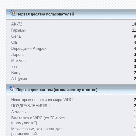
Первая десятка пользователей
AK-72
14
Гарымыч
1
Gena
9
Olli
4
Верещагин Андрей
4
Ларенс
3
MaxVen
3
777
3
Barry
2
А.Щукин
2
Первая десятка тем (по количеству ответов)
Некоторые новости из мира WRC
2
ПОЗДРАВЛЕНИЯ!!!!!
2
А здесь
1
Болталка о WRC (ex "Ликбез
1
формулиста")
Межсезонье, как повод для
1
размышлений.