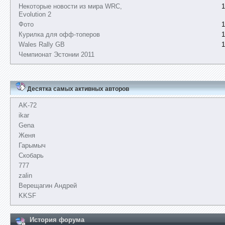
Некоторые новости из мира WRC,
1
Evolution 2
Фото
1
Курилка для офф-топеров
1
Wales Rally GB
1
Чемпионат Эстонии 2011
Десятка самых активных авторов
AK-72
ikar
Gena
Женя
Гарымыч
Скобарь
777
zalin
Верещагин Андрей
KKSF
История форума