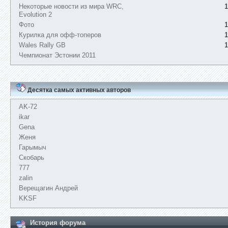
Некоторые новости из мира WRC,
1
Evolution 2
Фото
1
Курилка для офф-топеров
1
Wales Rally GB
1
Чемпионат Эстонии 2011
Десятка самых активных авторов
AK-72
ikar
Gena
Женя
Гарымыч
Скобарь
777
zalin
Верещагин Андрей
KKSF
История форума