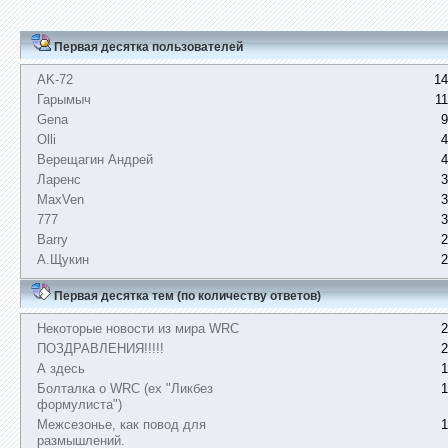
Первая десятка пользователей
AK-72
14
Гарымыч
1
Gena
9
Olli
4
Верещагин Андрей
4
Ларенс
3
MaxVen
3
777
3
Barry
2
А.Щукин
2
Первая десятка тем (по количеству ответов)
Некоторые новости из мира WRC
2
ПОЗДРАВЛЕНИЯ!!!!!
2
А здесь
1
Болталка о WRC (ex "Ликбез
1
формулиста")
Межсезонье, как повод для
1
размышлений.