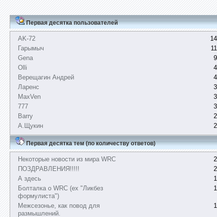
Первая десятка пользователей
AK-72
14
Гарымыч
1
Gena
9
Olli
4
Верещагин Андрей
4
Ларенс
3
MaxVen
3
777
3
Barry
2
А.Щукин
2
Первая десятка тем (по количеству ответов)
Некоторые новости из мира WRC
2
ПОЗДРАВЛЕНИЯ!!!!!
2
А здесь
1
Болталка о WRC (ex "Ликбез
1
формулиста")
Межсезонье, как повод для
1
размышлений.