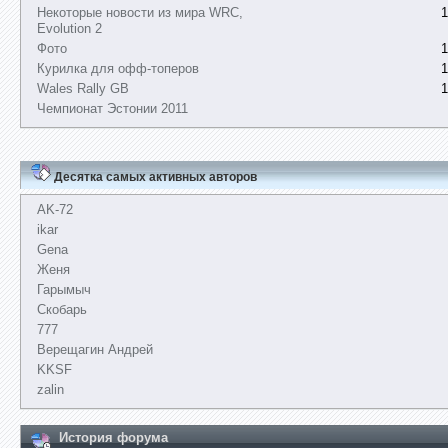
Некоторые новости из мира WRC,
1
Evolution 2
Фото
1
Курилка для офф-топеров
1
Wales Rally GB
1
Чемпионат Эстонии 2011
Десятка самых активных авторов
AK-72
ikar
Gena
Женя
Гарымыч
Скобарь
777
Верещагин Андрей
KKSF
zalin
История форума