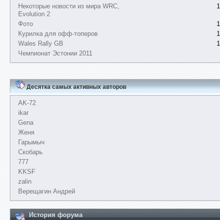
Некоторые новости из мира WRC,
1
Evolution 2
Фото
1
Курилка для офф-топеров
1
Wales Rally GB
1
Чемпионат Эстонии 2011
Десятка самых активных авторов
AK-72
ikar
Gena
Женя
Гарымыч
Скобарь
777
KKSF
zalin
Верещагин Андрей
История форума