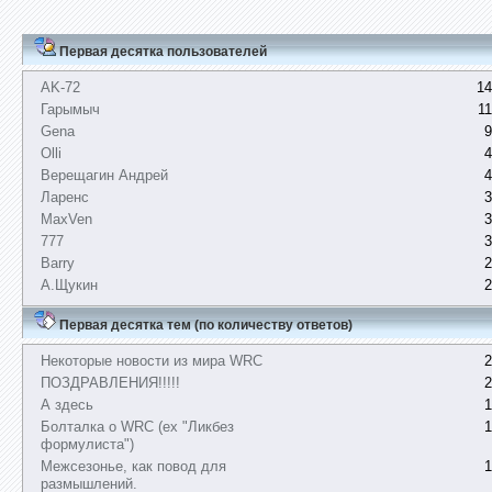
Первая десятка пользователей
AK-72
14
Гарымыч
1
Gena
9
Olli
4
Верещагин Андрей
4
Ларенс
3
MaxVen
3
777
3
Barry
2
А.Щукин
2
Первая десятка тем (по количеству ответов)
Некоторые новости из мира WRC
2
ПОЗДРАВЛЕНИЯ!!!!!
2
А здесь
1
Болталка о WRC (ex "Ликбез
1
формулиста")
Межсезонье, как повод для
1
размышлений.